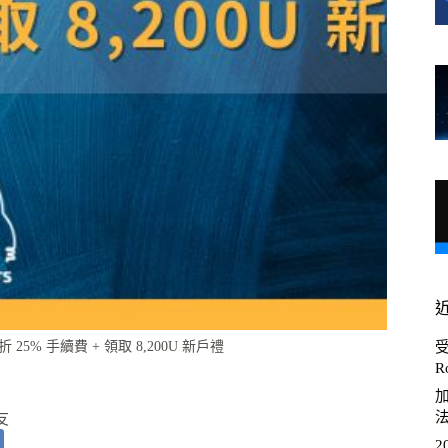
 25% 手續費 + 領取 8,200U 新戶禮
R
加
友
2