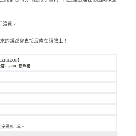
易手續費。
來的錢都會直接反應在績效上！
CZPHEQP】
 8,200U 新戶禮
空投優惠…等。