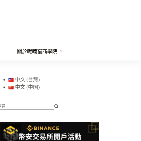
關於呢喃貓商學院
中文 (台灣)
中文 (中国)
找
不
到
符