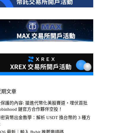
近期文章
受保護的內容: 搶進代幣化美股賽道，埋伏首批
obinhood 鏈官方合作夥伴空投！
密貨幣出金教學：解析 USDT 換台幣的 3 種方
法
026 最新｜輸入 Bybit 推薦邀請碼