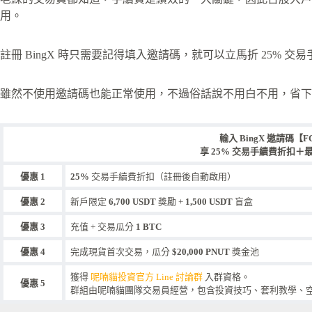
用。
註冊 BingX 時只需要記得填入邀請碼，就可以立馬折 25% 交
雖然不使用邀請碼也能正常使用，不過俗話說不用白不用，省下
輸入 BingX 邀請碼【F
享 25% 交易手續費折扣＋最高
優惠 1
25%
交易手續費折扣（註冊後自動啟用）
優惠 2
新戶限定
6,700 USDT
獎勵 +
1,500 USDT
盲盒
優惠 3
充值 + 交易瓜分
1 BTC
優惠 4
完成現貨首次交易，瓜分
$20,000 PNUT
獎金池
獲得
呢喃貓投資官方 Line 討論群
入群資格。
優惠 5
群組由呢喃貓團隊交易員經營，包含投資技巧、套利教學、