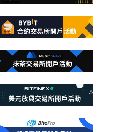
合
條
件
的
結
果