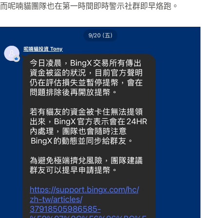
而呢喃貓團隊也在第一時間即時警示社群即早烙跑。