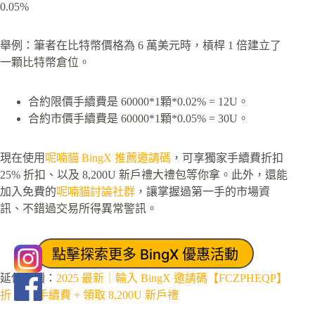
0.05%
舉例：筆者在比特幣價格為 6 萬美元時，槓桿 1 倍建立了
一顆比特幣倉位。
合約限價手續費是 60000*1顆*0.02% = 12U。
合約市價手續費是 60000*1顆*0.05% = 30U。
現在使用
呢喃貓 BingX 推薦邀請碼
，可享獨家手續費折扣
25% 折扣、以及 8,200U 新戶禮大禮包等你拿。此外，還能
加入免費的
呢喃貓討論社群
，讓掌握過第一手的市場資
訊、不錯過交易所得異常警訊。
點擊探索更多 BingX 優惠活動
延伸閱讀：
2025 最新｜輸入 BingX 邀請碼【FCZPHEQP】
折 25% 手續費 + 領取 8,200U 新戶禮