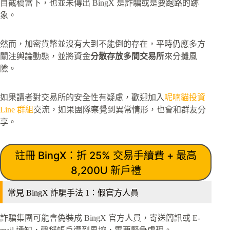
自截稿當下，也並未傳出 BingX 是詐騙或是要跑路的跡
象。
然而，加密貨幣並沒有大到不能倒的存在，平時仍應多方
關注輿論動態，並將資金
分散存放多間交易所
來分攤風
險。
如果讀者對交易所的安全性有疑慮，歡迎加入
呢喃貓投資
Line 群組
交流，如果團隊察覺到異常情形，也會和群友分
享。
註冊 BingX：折 25% 交易手續費 + 最高
8,200U 新戶禮
常見 BingX 詐騙手法 1：假官方人員
詐騙集團可能會偽裝成 BingX 官方人員，寄送簡訊或 E-