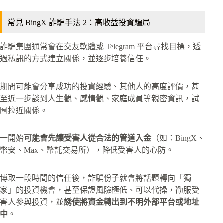
常見 BingX 詐騙手法 2：高收益投資騙局
詐騙集團通常會在交友軟體或 Telegram 平台尋找目標，透
過私訊的方式建立關係，並逐步培養信任。
期間可能會分享成功的投資經驗、其他人的高度評價，甚
至近一步談到人生觀、感情觀、家庭成員等親密資訊，試
圖拉近關係。
一開始
可能會先讓受害人從合法的管道入金
（如：BingX、
幣安、Max、幣託交易所），降低受害人的心防。
博取一段時間的信任後，詐騙份子就會將話題轉向「獨
家」的投資機會，甚至保證風險極低、可以代操，勸服受
害人參與投資，並
誘使將資金轉出到不明外部平台或地址
中
。