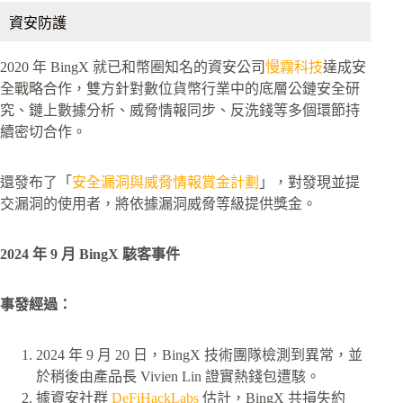
資安防護
2020 年 BingX 就已和幣圈知名的資安公司
慢霧科技
達成安
全戰略合作，雙方針對數位貨幣行業中的底層公鏈安全研
究、鏈上數據分析、威脅情報同步、反洗錢等多個環節持
續密切合作。
還發布了「
安全漏洞與威脅情報賞金計劃
」，對發現並提
交漏洞的使用者，將依據漏洞威脅等級提供獎金。
2024 年 9 月 BingX 駭客事件
事發經過：
2024 年 9 月 20 日，BingX 技術團隊檢測到異常，並
於稍後由產品長 Vivien Lin 證實熱錢包遭駭。
據資安社群
DeFiHackLabs
估計，BingX 共損失約