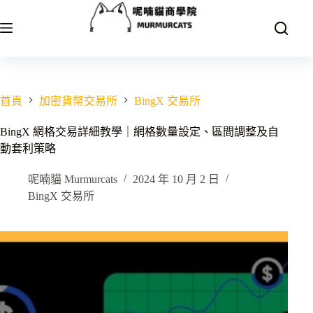
跳
至
主
要
內
容
首頁
加密貨幣交易所
BingX 交易所
BingX 網格交易詳細教學｜網格數量設定、區間調整及自
動套利策略
呢喃貓 Murmurcats
2024 年 10 月 2 日
BingX 交易所