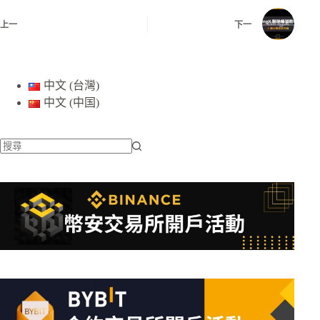
上一
下一
中文 (台灣)
中文 (中国)
找
不
到
符
合
條
件
的
結
果