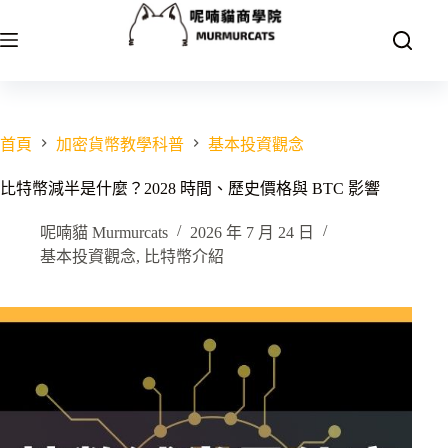
跳
至
主
要
內
容
首頁
加密貨幣教學科普
基本投資觀念
比特幣減半是什麼？2028 時間、歷史價格與 BTC 影響
呢喃貓 Murmurcats
2026 年 7 月 24 日
基本投資觀念
,
比特幣介紹