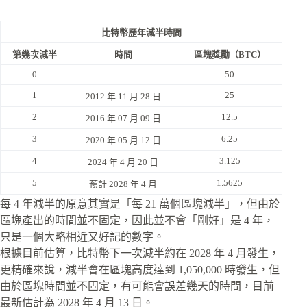
比特幣歷年減半時間
第幾次減半
時間
區塊獎勵（BTC）
0
–
50
1
25
2012 年 11 月 28 日
2
12.5
2016 年 07 月 09 日
3
6.25
2020 年 05 月 12 日
4
3.125
2024 年 4 月 20 日
5
1.5625
預計 2028 年 4 月
每 4 年減半的原意其實是「每 21 萬個區塊減半」，但由於
區塊產出的時間並不固定，因此並不會「剛好」是 4 年，
只是一個大略相近又好記的數字。
根據目前估算，比特幣下一次減半約在 2028 年 4 月發生，
更精確來說，減半會在區塊高度達到 1,050,000 時發生，但
由於區塊時間並不固定，有可能會誤差幾天的時間，目前
最新估計為 2028 年 4 月 13 日。