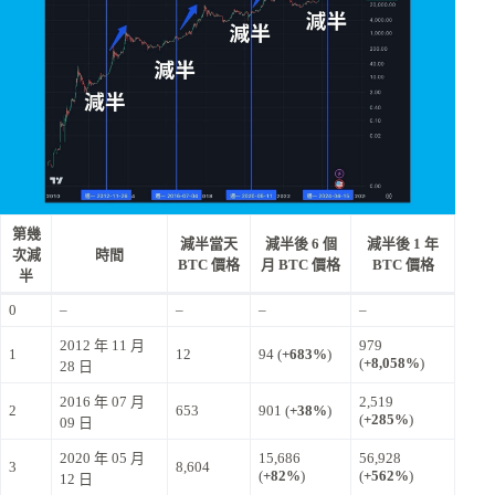
第幾
減半當天
減半後 6 個
減半後 1 年
次減
時間
BTC 價格
月 BTC 價格
BTC 價格
半
0
–
–
–
–
2012 年 11 月
979
1
12
94 (
+683%
)
(
+8,058%
)
28 日
2016 年 07 月
2,519
2
653
901 (
+38%
)
(
+285%
)
09 日
2020 年 05 月
15,686
56,928
3
8,604
(
+82%
)
(
+562%
)
12 日