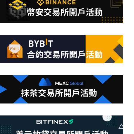
到
符
合
條
件
的
結
果