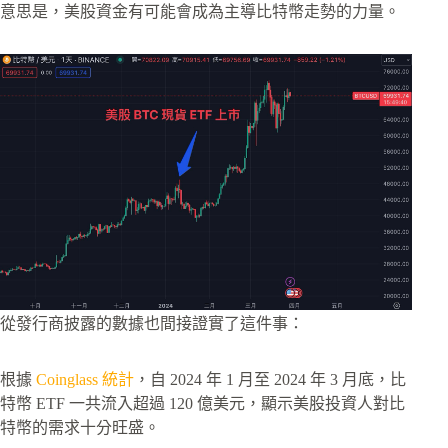
意思是，美股資金有可能會成為主導比特幣走勢的力量。
從發行商披露的數據也間接證實了這件事：
根據
Coinglass 統計
，自 2024 年 1 月至 2024 年 3 月底，比
特幣 ETF 一共流入超過 120 億美元，顯示美股投資人對比
特幣的需求十分旺盛。