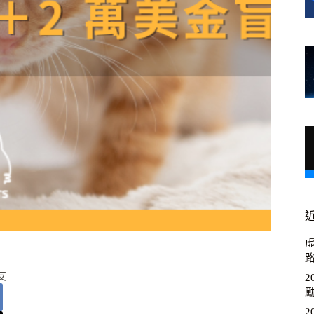
虛
友
2