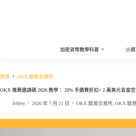
跳
至
主
要
內
容
加密貨幣教學科普
小資
首頁
OKX 歐易交易所
OKX 推薦邀請碼 2026 教學： 20% 手續費折扣+ 2 萬美元盲盒
Jeffery
2026 年 7 月 21 日
OKX 歐易交易所
,
OKX 歐