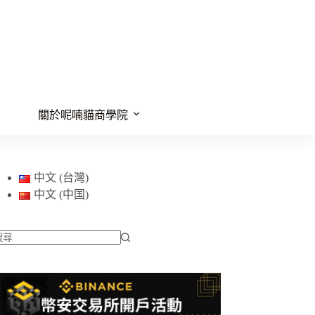
關於呢喃貓商學院
中文 (台灣)
中文 (中国)
找
不
到
符