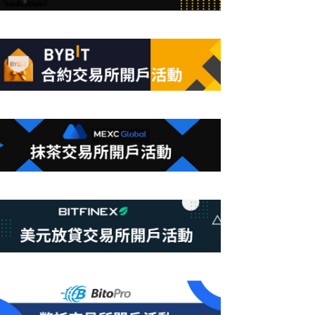
合
條
件
的
結
果