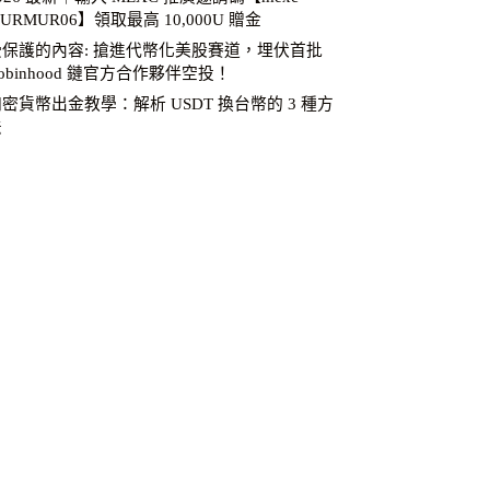
URMUR06】領取最高 10,000U 贈金
受保護的內容: 搶進代幣化美股賽道，埋伏首批
obinhood 鏈官方合作夥伴空投！
密貨幣出金教學：解析 USDT 換台幣的 3 種方
法