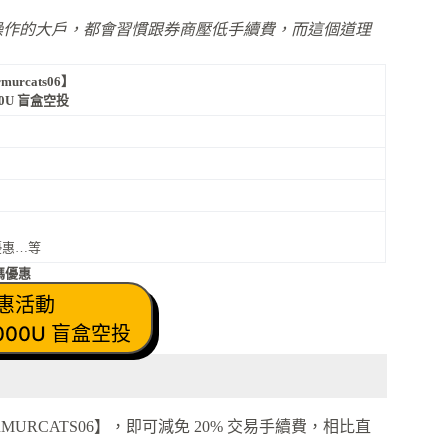
台股操作的大戶，都會習慣跟券商壓低手續費，而這個道理
urcats06】
000U 盲盒空投
優惠…等
碼優惠
優惠活動
,000U 盲盒空投
RCATS06】，即可減免 20% 交易手續費，相比直