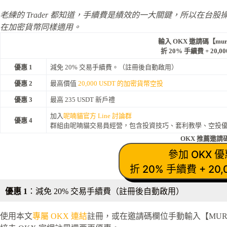
老練的 Trader 都知道，手續費是績效的一大關鍵，所以在
在加密貨幣同樣適用。
輸入 OKX 邀請碼【murm
折 20% 手續費 + 20,
優惠 1
減免 20% 交易手續費。（註冊後自動啟用）
優惠 2
最高價值
20,000 USDT 的加密貨幣空投
優惠 3
最高 235 USDT 新戶禮
加入
呢喃貓官方 Line 討論群
優惠 4
群組由呢喃貓交易員經營，包含投資技巧、套利教學、空投
OKX 推薦邀請
參加 OKX 
折 20% 手續費 + 20
優惠 1
：減免 20% 交易手續費（註冊後自動啟用）
使用本文
專屬 OKX 連結
註冊，或在邀請碼欄位手動輸入【MURMU