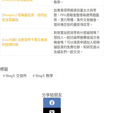
教學。
如果覺得幣圈資訊量太大與零
[Pressplay] 呢喃貓投資：你的加
散，PPA 週報會整理每週幣圈盤
密貨幣顧問
勢、潛力幣種、事件交易機會、
埋伏嚕空投的優質項目等。
對買賣加密貨幣有什麼疑問嗎？
想找人一起討論幣圈賽道或交易
[Line社群] 加密貨幣千萬交易員
機會嗎？可以填表申請加入呢喃
的呢喃社群
貓投資的免費社群，和研究員以
及貓友們一起交流。
標籤
#
BingX 交易所
#
BingX 教學
分享給朋友