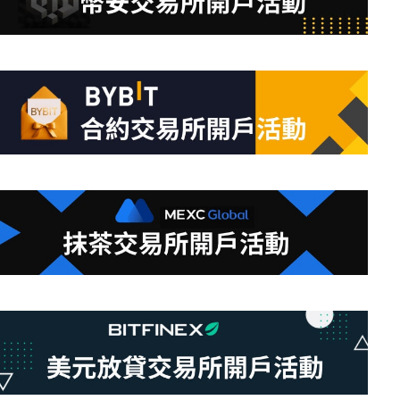
合
條
件
的
結
果