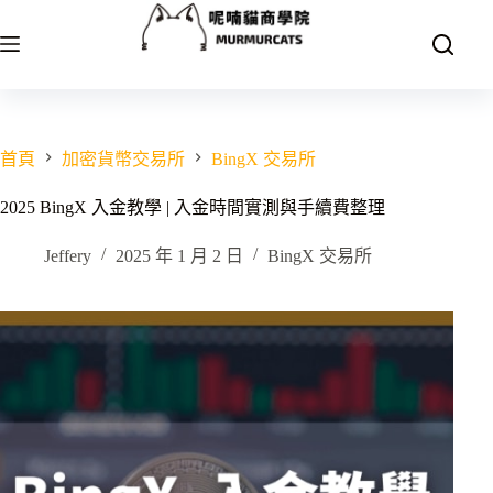
跳
至
主
要
內
容
首頁
加密貨幣交易所
BingX 交易所
2025 BingX 入金教學 | 入金時間實測與手續費整理
Jeffery
2025 年 1 月 2 日
BingX 交易所