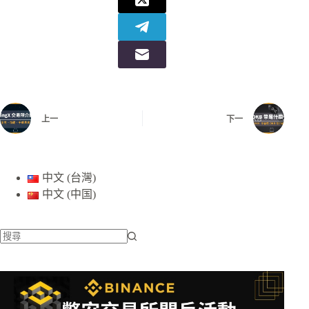
上一
下一
中文 (台灣)
中文 (中国)
找
不
到
符