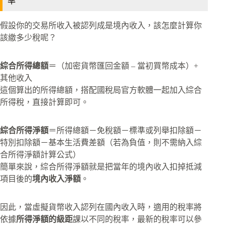
率
假設你的交易所收入被認列成是境內收入，該怎麼計算你
該繳多少稅呢？
綜合所得總額
＝（加密貨幣匯回金額 – 當初買幣成本）+
其他收入
這個算出的所得總額，搭配國稅局官方軟體一起加入綜合
所得稅，直接計算即可。
綜合所得淨額
＝所得總額－免稅額－標準或列舉扣除額－
特別扣除額－基本生活費差額（若為負值，則不需納入綜
合所得淨額計算公式）
簡單來說，綜合所得淨額就是把當年的境內收入扣掉抵減
項目後的
境內收入淨額
。
因此，當虛擬貨幣收入認列在國內收入時，適用的稅率將
依據
所得淨額的級距
課以不同的稅率，最新的稅率可以參