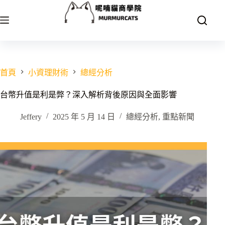
跳
至
主
要
內
容
首頁
小資理財術
總經分析
台幣升值是利是弊？深入解析背後原因與全面影響
Jeffery
2025 年 5 月 14 日
總經分析
,
重點新聞