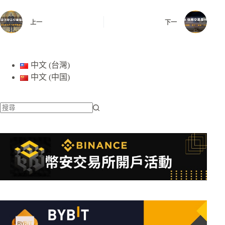
上一
下一
中文 (台灣)
中文 (中国)
找
不
到
符
合
條
件
的
結