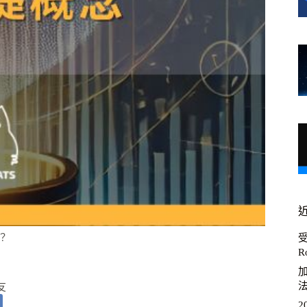
？
R
加
友
2