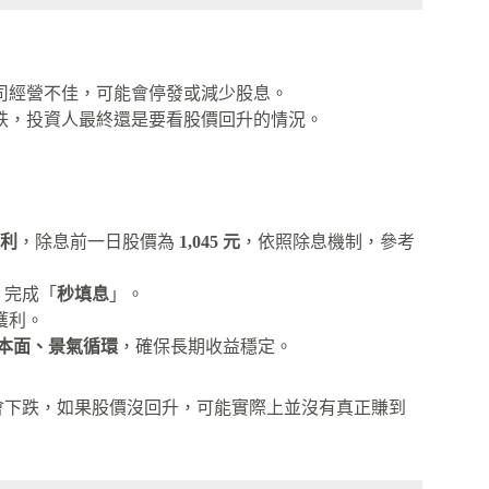
司經營不佳，可能會停發或減少股息。
跌，投資人最終還是要看股價回升的情況。
股利
，除息前一日股價為
1,045 元
，依照除息機制，參考
，完成「
秒填息
」。
獲利。
本面、景氣循環
，確保長期收益穩定。
會下跌，如果股價沒回升，可能實際上並沒有真正賺到