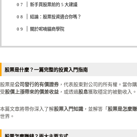
新手買股票前的 5 大建議
結論：股票投資適合你嗎？
關於呢喃貓商學院
股票是什麼？一篇完整的投資入門指南
股票是
公司發行的有價證券
，代表股東對公司的所有權。當你購
受
股價上漲帶來的價差收益
，或透過
股息
獲取穩定的被動收入。
本篇文章將帶你深入了解
股票入門知識
，並解答「
股票是怎麼賺
世界。
股票怎麼賺錢？兩大主要方式