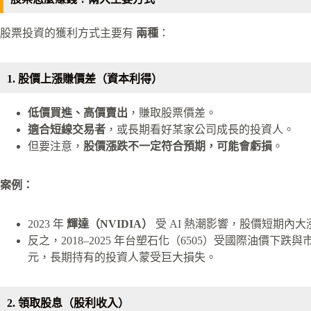
股票投資的獲利方式主要有
兩種
：
1. 股價上漲賺價差（資本利得）
低價買進、高價賣出
，賺取股票價差。
適合短線交易者
，或長期看好某家公司成長的投資人。
但要注意，
股價漲跌不一定符合預期，
可能會虧損
。
案例：
2023 年
輝達（NVIDIA）
受 AI 熱潮影響，股價短期內大
反之，2018–2025 年台塑石化（6505）受國際油價下跌
元，長期持有的投資人蒙受巨大損失。
2. 領取股息（股利收入）