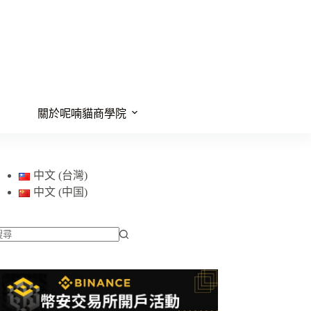
關於呢喃貓商學院
中文 (台灣)
中文 (中国)
找
不
到
符