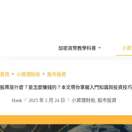
跳
至
主
要
內
容
加密貨幣教學科普
小資
首頁
小資理財術
股市投資
股票是什麼？是怎麼賺錢的？本文帶你掌握入門知識與投資技巧
Hank
2025 年 2 月 24 日
小資理財術
,
股市投資