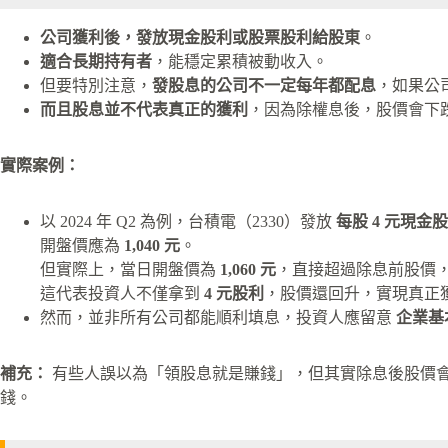
公司獲利後，發放現金股利或股票股利給股東
。
適合長期持有者
，能穩定累積被動收入。
但要特別注意，
發股息的公司不一定每年都配息
，如果公
而且股息並不代表真正的獲利
，因為除權息後，股價會下
實際案例：
以 2024 年 Q2 為例，台積電（2330）發放
每股 4 元現金
開盤價應為
1,040 元
。
但實際上，當日開盤價為
1,060 元
，直接超過除息前股價
這代表投資人不僅拿到
4 元股利
，股價還回升，實現真正
然而，並非所有公司都能順利填息，投資人應留意
企業基
補充：
有些人誤以為「領股息就是賺錢」，但其實除息後股價
錢。