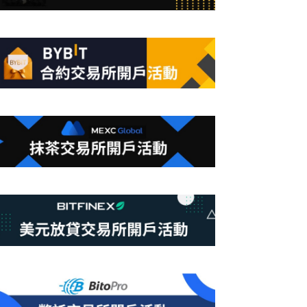
合
條
件
的
結
果