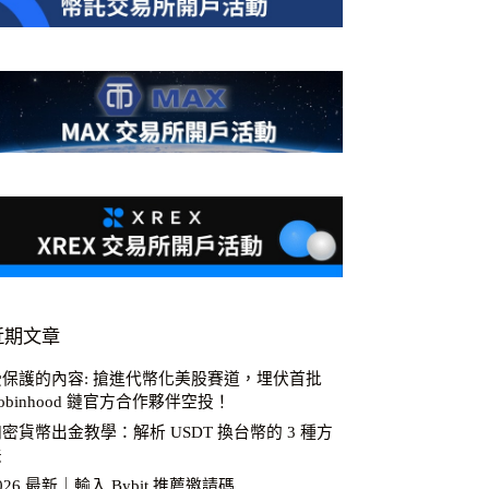
近期文章
受保護的內容: 搶進代幣化美股賽道，埋伏首批
obinhood 鏈官方合作夥伴空投！
密貨幣出金教學：解析 USDT 換台幣的 3 種方
法
026 最新｜輸入 Bybit 推薦邀請碼