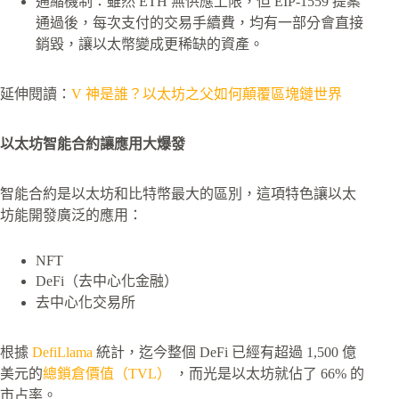
通縮機制：雖然 ETH 無供應上限，但 EIP-1559 提案
通過後，每次支付的交易手續費，均有一部分會直接
銷毀，讓以太幣變成更稀缺的資產。
延伸閱讀：
V 神是誰？以太坊之父如何顛覆區塊鏈世界
以太坊智能合約讓應用大爆發
智能合約是以太坊和比特幣最大的區別，這項特色讓以太
坊能開發廣泛的應用：
NFT
DeFi（去中心化金融）
去中心化交易所
根據
DefiLlama
統計，迄今整個 DeFi 已經有超過 1,500 億
美元的
總鎖倉價值（TVL）
，而光是以太坊就佔了 66% 的
市占率。