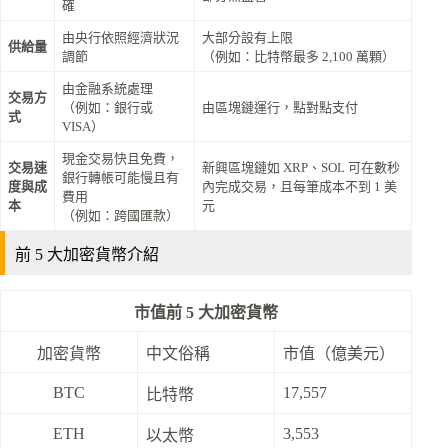
確
由央行依照經濟狀況
大部分設有上限
供給量
調節
（例如：比特幣最多 2,100 萬顆）
由金融系統處理
交易方
（例如：銀行或
由區塊鏈運行，點對點支付
式
VISA）
現金交易快且免費，
交易速
新興區塊鏈如 XRP、SOL 可在數秒
銀行轉帳可能慢且有
度與成
內完成交易，且每筆成本不到 1 美
費用
本
元
（例如：跨國匯款）
前 5 大加密貨幣介紹
市值前 5 大加密貨幣
加密貨幣
中文俗稱
市值（億美元）
BTC
17,557
比特幣
ETH
3,553
以太幣