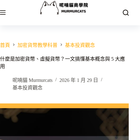
跳
至
主
要
內
容
首頁
加密貨幣教學科普
基本投資觀念
什麼是加密貨幣、虛擬貨幣？一文搞懂基本概念與 5 大應
用
呢喃貓 Murmurcats
2026 年 1 月 29 日
基本投資觀念