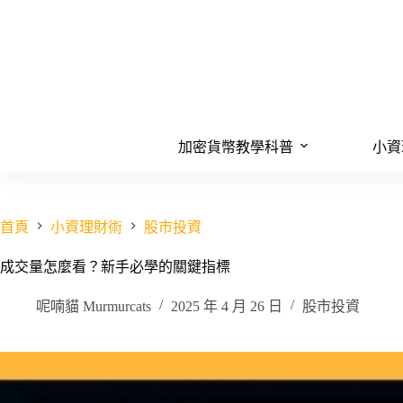
跳
至
主
要
內
容
加密貨幣教學科普
小資
首頁
小資理財術
股市投資
成交量怎麼看？新手必學的關鍵指標
呢喃貓 Murmurcats
2025 年 4 月 26 日
股市投資