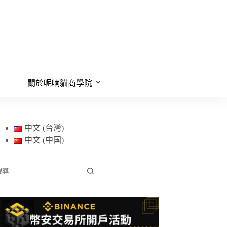
關於呢喃貓商學院
中文 (台灣)
中文 (中国)
找
不
到
符