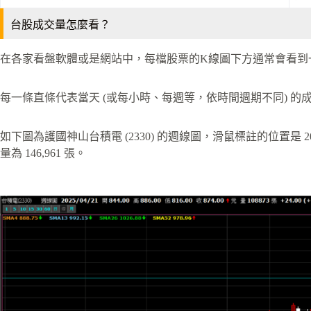
台股成交量怎麼看？
在各家看盤軟體或是網站中，每檔股票的K線圖下方通常會看到
每一條直條代表當天 (或每小時、每週等，依時間週期不同) 
如下圖為護國神山台積電 (2330) 的週線圖，滑鼠標註的位置是 2024/0
量為 146,961 張。