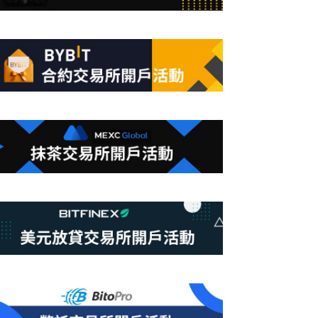
合
條
件
的
結
果