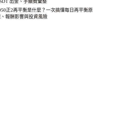
SDT 出金、手續費彙整
0050正2再平衡是什麼？一次搞懂每日再平衡原
理、報酬影響與投資風險