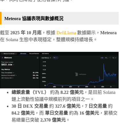
Meteora 協議表現與數據概況
截至
2025 年 10 月底
，根據
DefiLlama
數據顯示，
Meteora
在 Solana 生態中表現穩定，整體規模持續增長。
總鎖倉量（TVL）
約為
8.22 億美元
，是目前 Solana
鏈上流動性協議中規模前列的項目之一。
30 日 DEX 交易量
約
327.6 億美元
，
7 日交易量
約
84.2 億美元
，而
單日交易量
約為
16 億美元
，累積交
易總量已突破
2,370 億美元
。