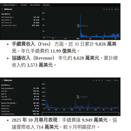
手續費收入（Fees）
方面，近 30 日累計
9,826 萬美
元
，年化手續費約
11.99 億美元
。
協議收入（Revenue）
年化約
8,628 萬美元
，累計總
收入約
3,573 萬美元
。
2025 年 10 月單月表現
：手續費達
9,949 萬美元
，協
議實際收入
714 萬美元
，較 9 月明顯提升。