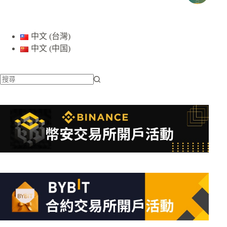
中文 (台灣)
中文 (中国)
找
不
到
符
合
條
件
的
結
果