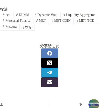
標籤
#
dex
#
DLMM
#
Dynamic Vault
#
Liquidity Aggregator
#
Mercurial Finance
#
MET
#
MET COIN
#
MET TGE
#
Meteora
#
空投
分享給朋友
上一
下一