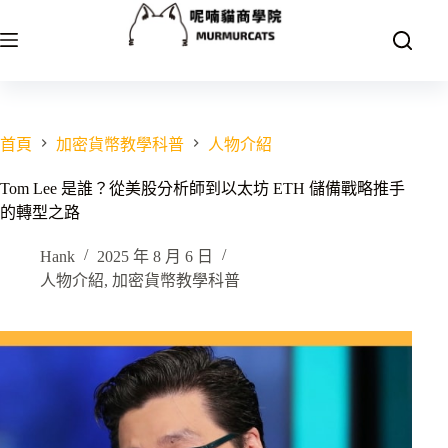
跳
至
主
要
內
容
首頁
加密貨幣教學科普
人物介紹
Tom Lee 是誰？從美股分析師到以太坊 ETH 儲備戰略推手
的轉型之路
Hank
2025 年 8 月 6 日
人物介紹
,
加密貨幣教學科普