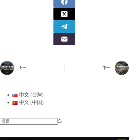
上一
下一
中文 (台灣)
中文 (中国)
找
不