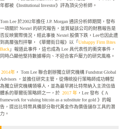
年都被《Institutional Investor》評為頂尖分析師。
Tom Lee 於2002年擔任 J.P. Morgan 通訊分析師期間，發布
一項關於 Nextel 的研究報告，並質疑該公司的財務報告是
否反映實際情況，經此事後 Nextel 股價下跌，Lee也因此遭
到高層強烈抨擊，《華爾街日報》以「
Unhappy Firm Bites
Back
」報道此事件，這也成為 Lee 具代表性的衝突事件，
同時凸顯他堅持數據導向、不迎合客戶壓力的研究風格。
2014年
， Tom Lee 聯合創辦獨立研究機構 Fundstrat Global
Advisors ，並擔任研究主管，從傳統投行策略師成功轉型
為獨立研究機構領導人，並為最早將比特幣納入主流估值
體系的華爾街策略師之一，於
2017 年
，Lee 發布《 A
framework for valuing bitcoin as a substitute for gold 》的報
告，提出比特幣具備部分取代黃金作為價值儲存工具的潛
力。