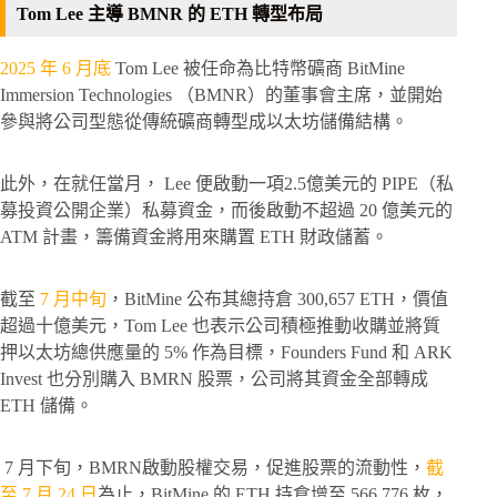
Tom Lee 主導 BMNR 的 ETH 轉型布局
2025 年 6 月底
Tom Lee 被任命為比特幣礦商 BitMine
Immersion Technologies （BMNR）的董事會主席，並開始
參與將公司型態從傳統礦商轉型成以太坊儲備結構。
此外，在就任當月， Lee 便啟動一項2.5億美元的 PIPE（私
募投資公開企業）私募資金，而後啟動不超過 20 億美元的
ATM 計畫，籌備資金將用來購置 ETH 財政儲蓄。
截至
7 月中旬
，BitMine 公布其總持倉 300,657 ETH，價值
超過十億美元，Tom Lee 也表示公司積極推動收購並將質
押以太坊總供應量的 5% 作為目標，Founders Fund 和 ARK
Invest 也分別購入 BMRN 股票，公司將其資金全部轉成
ETH 儲備。
7 月下旬，BMRN啟動股權交易，促進股票的流動性，
截
至 7 月 24 日
為止，BitMine 的 ETH 持倉增至 566,776 枚，