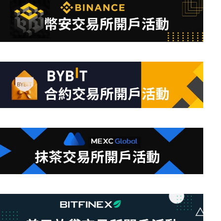
到
符
合
條
件
的
結
果