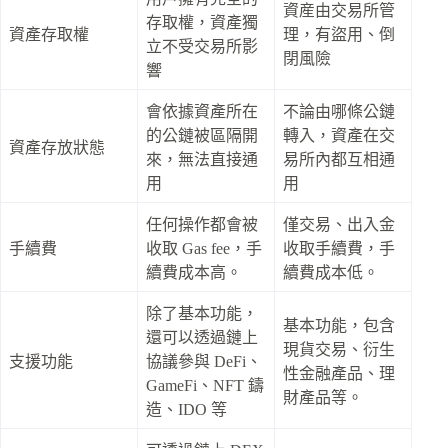
資産由交易所管
存取權，資產獨
資產存取權
理，有盜用、倒
立不受交易所影
閉風險
響
會依據資產所在
不論由哪條公鏈
的公鏈被區隔開
轉入，資產在交
資產存放狀態
來，無法直接通
易所內都互相通
用
用
任何操作都會被
僅交易、出入金
手續費
收取 Gas fee，手
收取手續費，手
續費成本高。
續費成本低。
除了基本功能，
基本功能，包含
還可以透過鏈上
現貨交易、衍生
支援功能
協議參與 DeFi、
性金融產品、理
GameFi、NFT 鑄
財產品等。
造、IDO 等