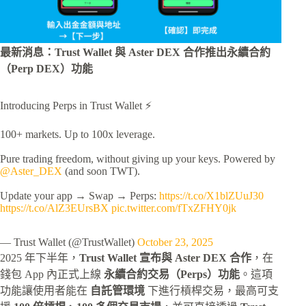
最新消息：Trust Wallet 與 Aster DEX 合作推出永續合約
（Perp DEX）功能
Introducing Perps in Trust Wallet ⚡️
100+ markets. Up to 100x leverage.
Pure trading freedom, without giving up your keys. Powered by
@Aster_DEX
(and soon TWT).
Update your app → Swap → Perps:
https://t.co/X1blZUuJ30
https://t.co/AlZ3EUrsBX
pic.twitter.com/fTxZFHY0jk
— Trust Wallet (@TrustWallet)
October 23, 2025
2025 年下半年，
Trust Wallet 宣布與 Aster DEX 合作
，在
錢包 App 內正式上線
永續合約交易（Perps）功能
。這項
功能讓使用者能在
自託管環境
下進行槓桿交易，最高可支