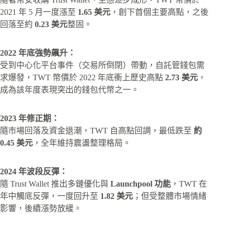
2021 年 5 月一度漲至
1.65 美元
，創下首個主要高點，之後
回落至約
0.23 美元
整固。
2022 年底強勢飆升：
受到中心化平台事件（交易所倒閉）帶動，自託管錢包需
求爆發，TWT 幣價於 2022 年底衝上歷史高點
2.73 美元
，
成為該年度表現突出的錢包代幣之一。
2023 年修正期：
隨市場回落及資金退潮，TWT 自高點回調，最低跌至
約
0.45 美元
，全年維持震盪整理格局。
2024 年波段反彈：
隨 Trust Wallet 推出多鏈優化與
Launchpool 功能
，TWT 在
年中觸底反彈，一度回升至
1.82 美元
；但受整體市場情緒
影響，後續漲勢放緩。