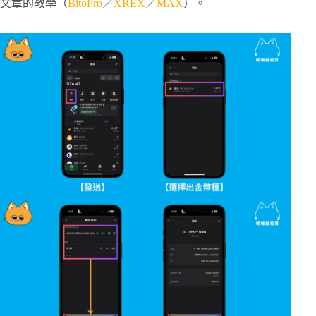
文章的教學（
BitoPro
／
XREX
／
MAX
）。