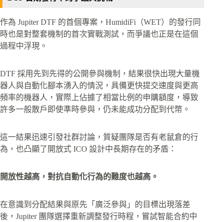
作為 Jupiter DTF 的首個專案，HumidiFi（WET）的發行同
時也是對整套機制的首次實戰測試，而爭議也正是在這個
過程中浮現。
DTF 採用先到先得的公開參與機制，結果很快出現大量機
器人與自動化腳本湧入的情況，具備更快提交速度與更高
頻率的機器人，實際上佔據了相當比例的申購額度，導致
許多一般散戶即使準時參與，仍未能成功分配到代幣。
這一結果迅速引發社群討論，質疑團隊是否有老鼠倉的行
為，也凸顯了開放式 ICO 設計中長期存在的矛盾：
開放性越高，對抗自動化行為的難度也越高。
在意識到分配結果與原先「廣泛參與」的目標出現落差
後，Jupiter 團隊選擇重新調整發行時程，嘗試智能合約中