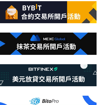
的
結
果