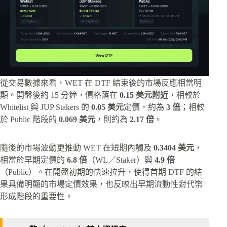
從交易數據來看，WET 在 DTF 結束後的市場反應相當明
顯。開盤後約 15 分鐘，價格落在
0.15 美元附近
，相較於
Whitelist 與 JUP Stakers 的
0.05 美元
定價，約為
3 倍
；相較
於 Public 階段的
0.069 美元
，則約為
2.17 倍
。
隨後的市場波動更推動 WET 在短期內觸及
0.3404 美元
，
相當於早期定價的
6.8 倍
（WL／Staker）與
4.9 倍
（Public）。在開盤初期的快速拉升，使得首期 DTF 的結
果具備明顯的市場定價效果，也反映出早期流動性對代幣
形成階段的重要性。