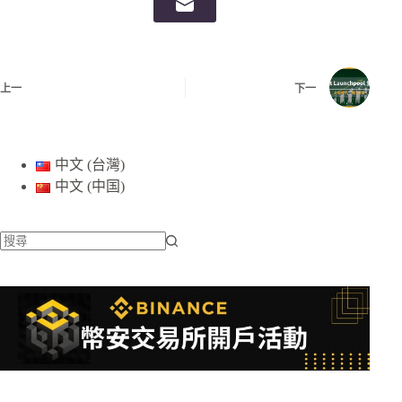
上一
下一
中文 (台灣)
中文 (中国)
找
不
到
符
合
條
件