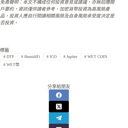
免責聲明：本文不構成任何投資意見或建議，亦無招攬開
戶要約，資訊僅供讀者參考，加密貨幣投資為高風險產
品，投資人應自行閱讀相關風險及自身風險承受度決定是
否投資。
標籤
#
DTF
#
HumidiFi
#
ICO
#
Jupiter
#
WET COIN
#
WET幣
分享給朋友