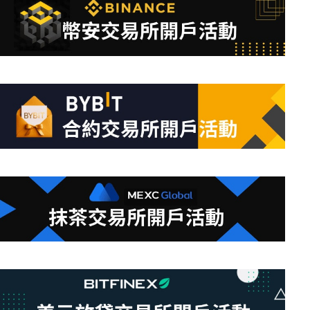
到
符
合
條
件
的
結
果