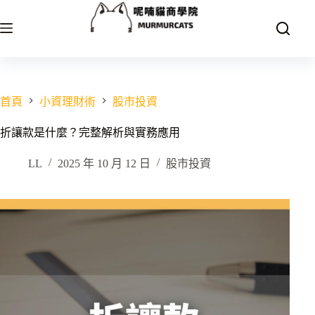
跳
至
主
要
內
容
首頁
小資理財術
股市投資
折讓款是什麼？完整解析與實務應用
LL
2025 年 10 月 12 日
股市投資