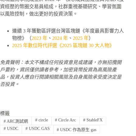
資經歷的幣圈交易員組成，社群重視基礎研究、學習氛圍
以風險控制，做出更好的投資決策。
連續 3 年獲動區評選台灣區塊鏈《年度最具影響力人
物榜》（
2023 年
、
2024 年
、
2025 年
）
2025 年數位時代評選《2025 區塊鏈 30 大人物》
免責聲明：本文不構成任何投資意見或建議，亦無招攬開
戶要約，資訊僅供讀者參考，加密貨幣投資為高風險產
品，投資人應自行閱讀相關風險及自身風險承受度決定是
否投資。
標籤
#
circle
#
Circle Arc
#
StableFX
#
ARC測試網
#
USDC
#
USDC GAS
#
USDC 作為原生 gas