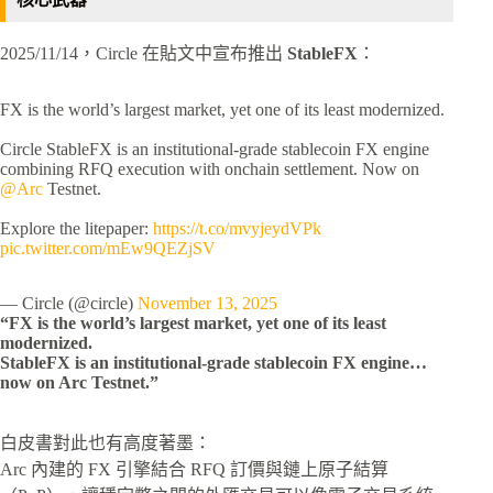
2025/11/14，Circle 在貼文中宣布推出
StableFX
：
FX is the world’s largest market, yet one of its least modernized.
Circle StableFX is an institutional-grade stablecoin FX engine
combining RFQ execution with onchain settlement. Now on
@Arc
Testnet.
Explore the litepaper:
https://t.co/mvyjeydVPk
pic.twitter.com/mEw9QEZjSV
— Circle (@circle)
November 13, 2025
“FX is the world’s largest market, yet one of its least
modernized.
StableFX is an institutional-grade stablecoin FX engine…
now on Arc Testnet.”
白皮書對此也有高度著墨：
Arc 內建的 FX 引擎結合 RFQ 訂價與鏈上原子結算