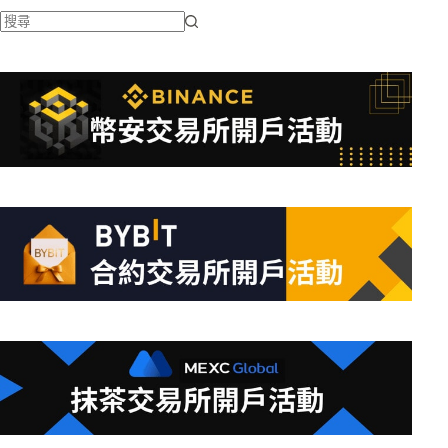
找
不
到
符
合
條
件
的
結
果