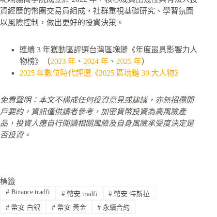
資經歷的幣圈交易員組成，社群重視基礎研究、學習氛圍
以風險控制，做出更好的投資決策。
連續 3 年獲動區評選台灣區塊鏈《年度最具影響力人
物榜》（
2023 年
、
2024 年
、
2025 年
）
2025 年數位時代評選《2025 區塊鏈 30 大人物》
免責聲明：本文不構成任何投資意見或建議，亦無招攬開
戶要約，資訊僅供讀者參考，加密貨幣投資為高風險產
品，投資人應自行閱讀相關風險及自身風險承受度決定是
否投資。
標籤
#
Binance tradfi
#
幣安 tradfi
#
幣安 特斯拉
#
幣安 白銀
#
幣安 黃金
#
永續合約