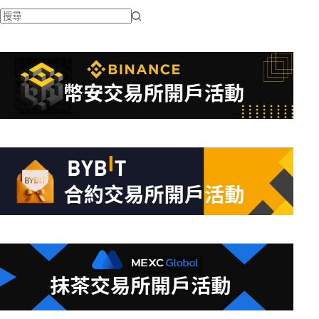
找
不
到
符
合
條
件
的
結
果