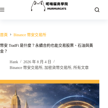
跳
至
主
要
內
容
首頁
Binance 幣安交易所
幣安 TradFi 是什麼？永續合約也能交易股票、石油與黃
金？
Hank
2026 年 8 月 4 日
Binance 幣安交易所
,
加密貨幣交易所
,
所有文章