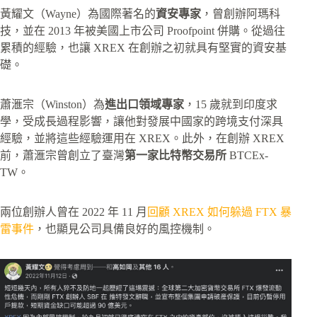
黃耀文（Wayne）為國際著名的
資安專家
，曾創辦阿瑪科
技，並在 2013 年被美國上市公司 Proofpoint 併購。從過往
累積的經驗，也讓 XREX 在創辦之初就具有堅實的資安基
礎。
蕭滙宗（Winston）為
進出口領域專家
，15 歲就到印度求
學，受成長過程影響，讓他對發展中國家的跨境支付深具
經驗，並將這些經驗運用在 XREX。此外，在創辦 XREX
前，蕭滙宗曾創立了臺灣
第一家比特幣交易所
BTCEx-
TW。
兩位創辦人曾在 2022 年 11 月
回顧 XREX 如何躲過 FTX 暴
雷事件
，也顯見公司具備良好的風控機制。