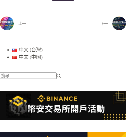
上一
下一
中文 (台灣)
中文 (中国)
找
不
到
符
合
條
件
的