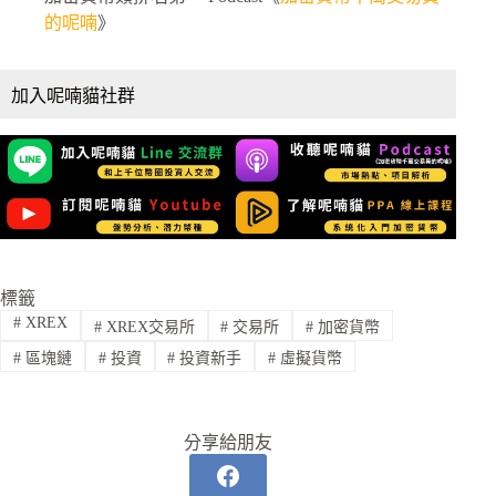
的呢喃
》
加入呢喃貓社群
標籤
#
XREX
#
XREX交易所
#
交易所
#
加密貨幣
#
區塊鏈
#
投資
#
投資新手
#
虛擬貨幣
分享給朋友