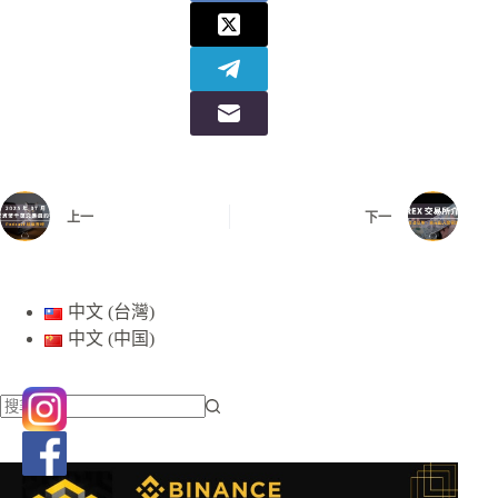
上一
下一
中文 (台灣)
中文 (中国)
找
不
到