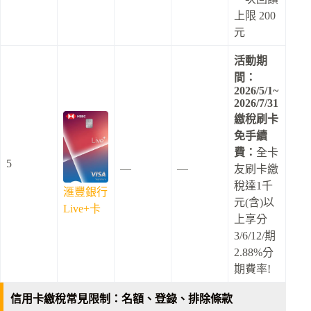
上限 200
元
活動期
間：
2026/5/1~
2026/7/31
繳稅刷卡
免手續
費：
全卡
5
＿
＿
友刷卡繳
稅達1千
滙豐銀行
元(含)以
Live+卡
上享分
3/6/12/期
2.88%分
期費率!
信用卡繳稅常見限制：名額、登錄、排除條款