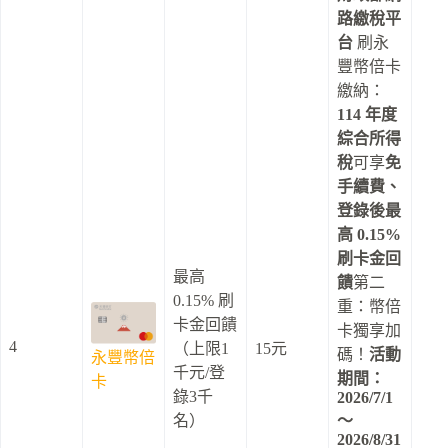
路繳稅平
台
刷永
豐幣倍卡
繳納：
114 年度
綜合所得
稅
可享
免
手續費、
登錄後最
高 0.15%
刷卡金回
最高
饋
第二
0.15% 刷
重：幣倍
卡金回饋
卡獨享加
4
（上限1
15元
碼！
活動
永豐幣倍
千元/登
期間：
卡
錄3千
2026/7/1
名）
～
2026/8/31