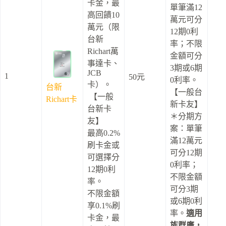
卡金，最
單筆滿12
高回饋10
萬元可分
萬元（限
12期0利
台新
率；不限
Richart萬
金額可分
事達卡、
3期或6期
JCB
1
50元
0利率。
卡）。
台新
【一般台
【一般
Richart卡
新卡友】
台新卡
＊分期方
友】
案：單筆
最高0.2%
滿12萬元
刷卡金或
可分12期
可選擇分
0利率；
12期0利
不限金額
率。
可分3期
不限金額
或6期0利
享0.1%刷
率。
適用
卡金，最
族群廣，