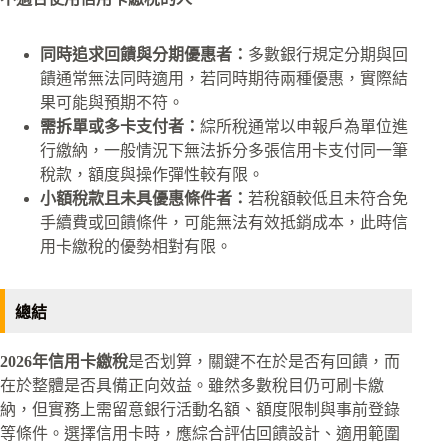
同時追求回饋與分期優惠者：
多數銀行規定分期與回
饋通常無法同時適用，若同時期待兩種優惠，實際結
果可能與預期不符。
需拆單或多卡支付者：
綜所稅通常以申報戶為單位進
行繳納，一般情況下無法拆分多張信用卡支付同一筆
稅款，額度與操作彈性較有限。
小額稅款且未具優惠條件者：
若稅額較低且未符合免
手續費或回饋條件，可能無法有效抵銷成本，此時信
用卡繳稅的優勢相對有限。
總結
2026年信用卡繳稅
是否划算，關鍵不在於是否有回饋，而
在於整體是否具備正向效益。雖然多數稅目仍可刷卡繳
納，但實務上需留意銀行活動名額、額度限制與事前登錄
等條件。選擇信用卡時，應綜合評估回饋設計、適用範圍