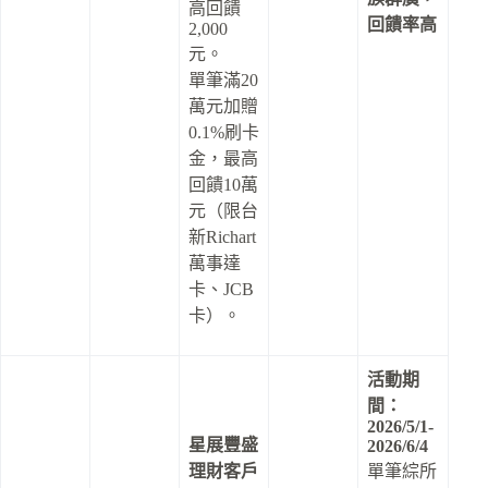
高回饋
回饋率高
2,000
元。
單筆滿20
萬元加贈
0.1%刷卡
金，最高
回饋10萬
元（限台
新Richart
萬事達
卡、JCB
卡）。
活動期
間：
2026/5/1-
星展豐盛
2026/6/4
理財客戶
單筆綜所