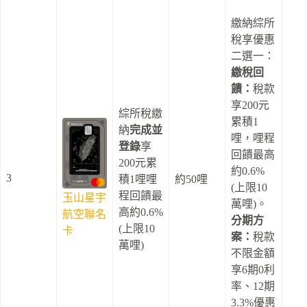
繳納綜所
稅享優惠
二選一：
繳稅回
饋：
稅款
享200元
綜所稅繳
累積1
納
完成並
哩，哩程
登錄
享
回饋最高
200元累
約0.6%
3
積1哩哩
約50哩
(上限10
程回饋最
玉山星宇
萬哩)。
高約0.6%
航空聯名
分期方
(上限10
卡
案：
稅款
萬哩)
不限金額
享6期0利
率、12期
3.3%優惠