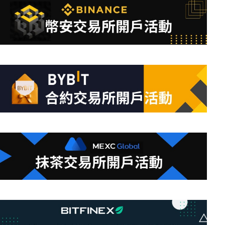
到
符
合
條
件
的
結
果