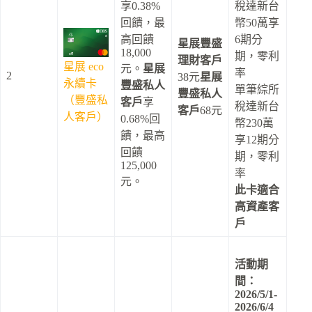
享0.38%
稅達新台
回饋，最
幣50萬享
高回饋
6期分
星展豐盛
18,000
期，零利
理財客戶
星展 eco
元。
星展
率
2
38元
星展
永續卡
豐盛私人
單筆綜所
豐盛私人
（豐盛私
客戶
享
稅達新台
客戶
68元
人客戶）
0.68%回
幣230萬
饋，最高
享12期分
回饋
期，零利
125,000
率
元。
此卡適合
高資產客
戶
活動期
間：
2026/5/1-
2026/6/4