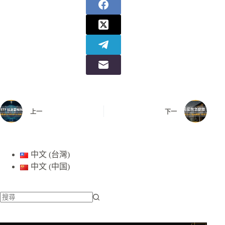
上一
下一
中文 (台灣)
中文 (中国)
找
不