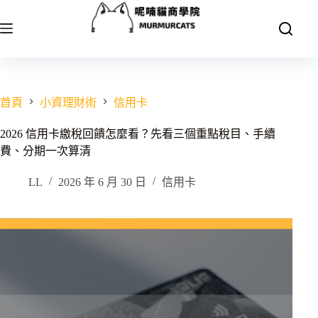
跳
至
主
要
內
容
首頁
小資理財術
信用卡
2026 信用卡繳稅回饋怎麼看？先看三個重點稅目、手續
費、分期一次算清
LL
2026 年 6 月 30 日
信用卡