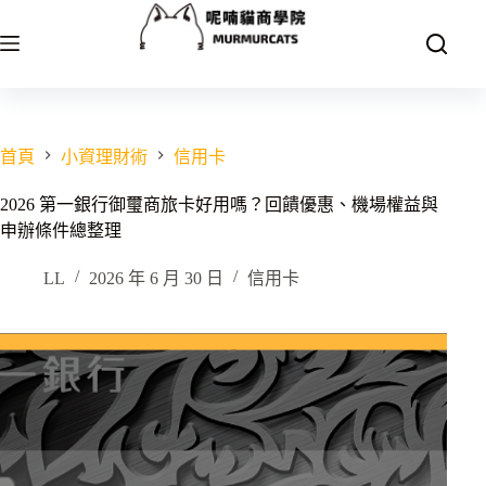
跳
至
主
要
內
容
首頁
小資理財術
信用卡
2026 第一銀行御璽商旅卡好用嗎？回饋優惠、機場權益與
申辦條件總整理
LL
2026 年 6 月 30 日
信用卡