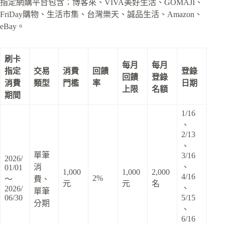
指定網購平台包含：博客來、VIVA美好生活、GOMAJI、
FriDay購物、生活市集、台灣樂天、誠品生活、Amazon、
eBay。
刷卡
每月
每月
指定
交易
消費
回饋
登錄
回饋
登錄
消費
類型
門檻
率
日期
上限
名額
期間
1/16
、
2/13
、
單筆
3/16
2026/
消
、
01/01
1,000
1,000
2,000
4/16
2%
～
費、
元
元
名
、
2026/
單筆
06/30
5/15
分期
、
6/16