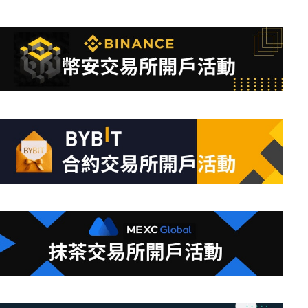
找
不
到
符
合
條
件
的
結
果