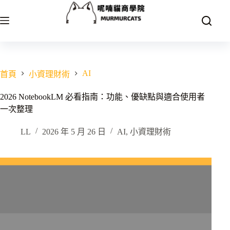
跳
至
主
要
內
容
AI
首頁
小資理財術
2026 NotebookLM 必看指南：功能、優缺點與適合使用者
一次整理
LL
2026 年 5 月 26 日
AI
,
小資理財術