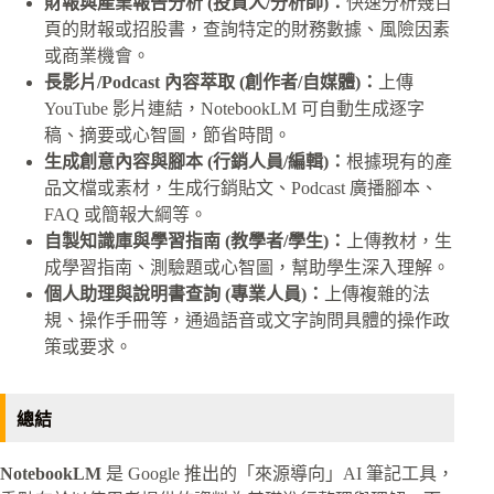
財報與產業報告分析 (投資人/分析師)：
快速分析幾百
頁的財報或招股書，查詢特定的財務數據、風險因素
或商業機會。
長影片/Podcast 內容萃取 (創作者/自媒體)：
上傳
YouTube 影片連結，NotebookLM 可自動生成逐字
稿、摘要或心智圖，節省時間。
生成創意內容與腳本 (行銷人員/編輯)：
根據現有的產
品文檔或素材，生成行銷貼文、Podcast 廣播腳本、
FAQ 或簡報大綱等。
自製知識庫與學習指南 (教學者/學生)：
上傳教材，生
成學習指南、測驗題或心智圖，幫助學生深入理解。
個人助理與說明書查詢 (專業人員)：
上傳複雜的法
規、操作手冊等，通過語音或文字詢問具體的操作政
策或要求。
總結
NotebookLM
是 Google 推出的「來源導向」AI 筆記工具，