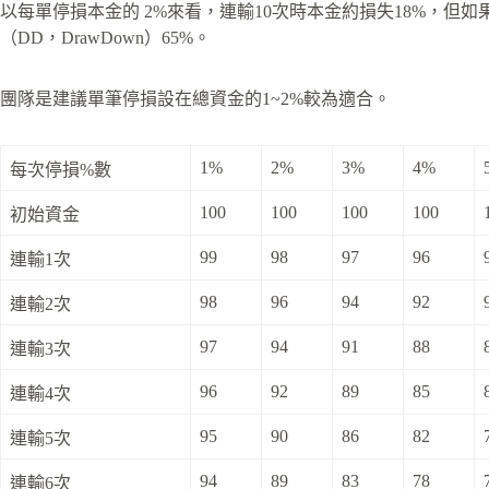
以每單停損本金的 2%來看，連輸10次時本金約損失18%，但如果
（DD，DrawDown）65%。
團隊是建議單筆停損設在總資金的1~2%較為適合。
1%
2%
3%
4%
每次停損%數
100
100
100
100
初始資金
99
98
97
96
連輸1次
98
96
94
92
連輸2次
97
94
91
88
連輸3次
96
92
89
85
連輸4次
95
90
86
82
連輸5次
94
89
83
78
連輸6次