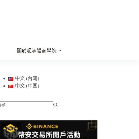
關於呢喃貓商學院
中文 (台灣)
中文 (中国)
找
不
到
符