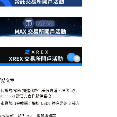
近期文章
受保護的內容: 搶進代幣化美股賽道，埋伏首批
obinhood 鏈官方合作夥伴空投！
密貨幣出金教學：解析 USDT 換台幣的 3 種方
法
026 最新｜輸入 Bybit 推薦邀請碼