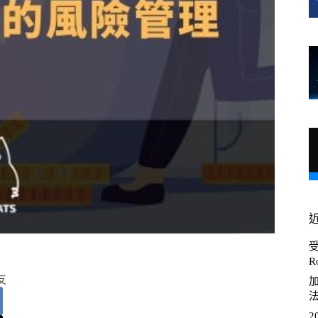
R
友
加
2