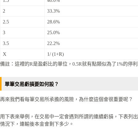
1.5
40.0%
2
33.3%
2.5
28.6%
3
25.0%
3.5
22.2%
X
1/ (1+R)
備註：這裡的R是盈虧比的單位，0.5R就有點類似為了1%的停
單筆交易虧損要如何設？
再來我們看每筆交易所承擔的風險，為什麼這個會很重要呢？
用下表來舉例，在交易中一定會遇到所謂的連續虧損，下表列出
情況下，連輸後本金會剩下多少。