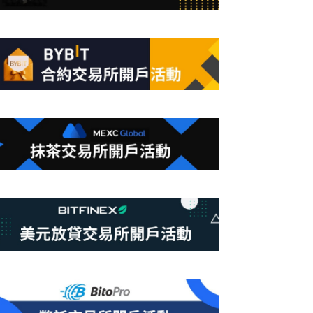
合
條
件
的
結
果