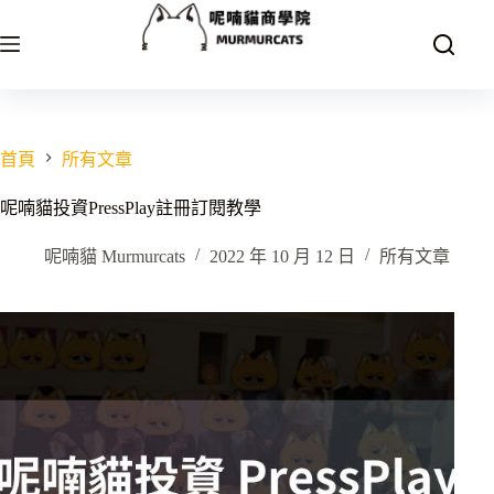
跳
至
主
要
內
容
首頁
所有文章
呢喃貓投資PressPlay註冊訂閱教學
呢喃貓 Murmurcats
2022 年 10 月 12 日
所有文章