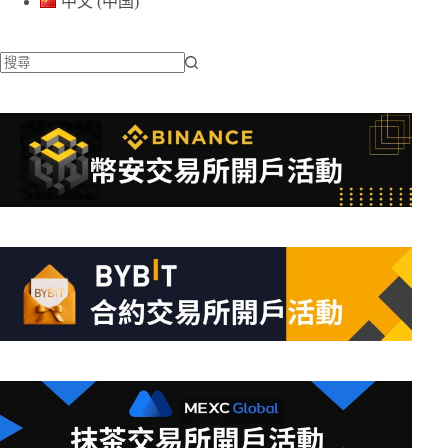
中文 (中国)
找
不
到
符
合
條
件
的
結
果