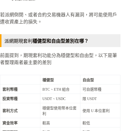
若派網倒閉、或者合約交易機器人有漏洞，將可能使用戶
遭收資產上的損失。
派網期現套利
穩健型和自由型差別在哪？
前面提到，期現套利功能分為穩健型和自由型，以下是筆
者整理兩者最主要的差別
穩健型
自由型
套利幣種
BTC、ETH 組合
可自選幣種
投資幣種
USDT、USDC
限 USDT
穩健型使用幣本位套
套利方式
使用 U 本位套利
利
資金效率
較高
較低