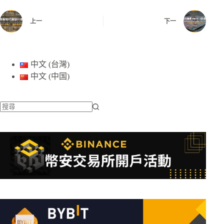
上一
下一
中文 (台灣)
中文 (中国)
找
不
到
符
合
條
件
的
結