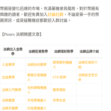
幣圈是變化迅速的市場，充滿著機會與風險，對於幣圈有
興趣的讀者，歡迎免費加入
討論社群
，不論是第一手的幣
圈資訊、或是疑難雜症都歡迎入群討論。
【Pionex 派網精選文章】
派網出入金教
派網投資教學
派網理財教學
派網品牌介紹
學
期現套利機器
派網交易所介
入金教學
派網合約教學
人
紹
網格交易機器
派網安全性分
出金教學
ETH 質押
人
析
合約網格機器
派網入門教學
雙幣理財
人
派網優惠
天地單機器人
存幣生息
派網手續費
抄底寶機器人