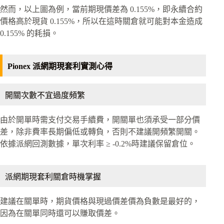
然而，以上圖為例，當前期現價差為 0.155%，即永續合約
價格高於現貨 0.155%，所以在這時關倉就可能對本金造成
0.155% 的耗損。
Pionex 派網期現套利實測心得
開關次數不宜過度頻繁
由於開單時需支付交易手續費，開關單也須承受一部分價
差，除非費率長期偏低或轉負，否則不建議開頻繁開關。
依據派網回測數據，單次利率 ≥ -0.2%時建議保留倉位。
派網期現套利關倉時機掌握
建議在關單時，期貨價格與現過價差價為負數是最好的，
因為在關單同時還可以賺取價差。