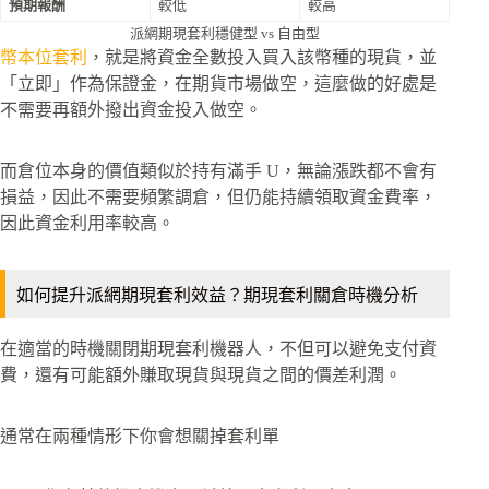
預期報酬
較低
較高
派網期現套利穩健型 vs 自由型
幣本位套利
，就是將資金全數投入買入該幣種的現貨，並
「立即」作為保證金，在期貨市場做空，這麼做的好處是
不需要再額外撥出資金投入做空。
而倉位本身的價值類似於持有滿手 U，無論漲跌都不會有
損益，因此不需要頻繁調倉，但仍能持續領取資金費率，
因此資金利用率較高。
如何提升派網期現套利效益？期現套利關倉時機分析
在適當的時機關閉期現套利機器人，不但可以避免支付資
費，還有可能額外賺取現貨與現貨之間的價差利潤。
通常在兩種情形下你會想關掉套利單