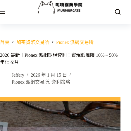
跳
至
主
要
內
容
首頁
加密貨幣交易所
Pionex 派網交易所
2026 最新｜Pionex 派網期現套利：實現低風險 10% – 50%
年化收益
Jeffery
2026 年 1 月 15 日
Pionex 派網交易所
,
套利策略