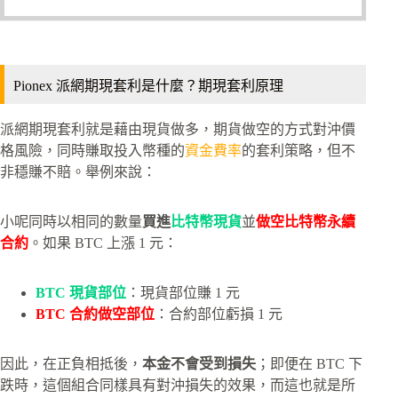
Pionex 派網期現套利是什麼？期現套利原理
派網期現套利就是藉由現貨做多，期貨做空的方式對沖價
格風險，同時賺取投入幣種的
資金費率
的套利策略，但不
非穩賺不賠。舉例來說：
小呢同時以相同的數量
買進
比特幣現貨
並
做空比特幣永續
合約
。如果 BTC 上漲 1 元：
BTC 現貨部位
：現貨部位賺 1 元
BTC 合約做空部位
：合約部位虧損 1 元
因此，在正負相抵後，
本金不會受到損失
；即便在 BTC 下
跌時，這個組合同樣具有對沖損失的效果，而這也就是所