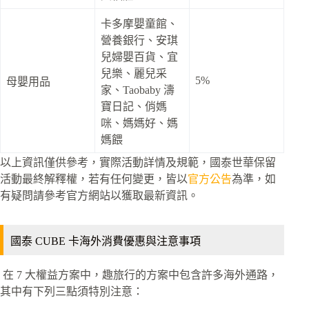
卡多摩嬰童館、
營養銀行、安琪
兒婦嬰百貨、宜
兒樂、麗兒采
5%
母嬰用品
家、Taobaby 濤
寶日記、俏媽
咪、媽媽好、媽
媽餵
以上資訊僅供參考，實際活動詳情及規範，國泰世華保留
活動最終解釋權，若有任何變更，皆以
官方公告
為準，如
有疑問請參考官方網站以獲取最新資訊。
國泰 CUBE 卡海外消費優惠與注意事項
在 7 大權益方案中，趣旅行的方案中包含許多海外通路，
其中有下列三點須特別注意：