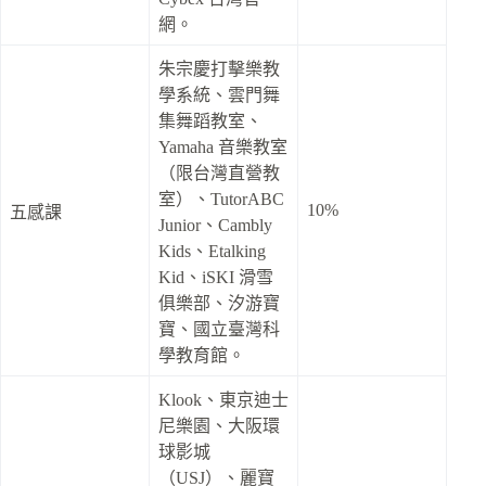
網。
朱宗慶打擊樂教
學系統、雲門舞
集舞蹈教室、
Yamaha 音樂教室
（限台灣直營教
室）、TutorABC
10%
五感課
Junior、Cambly
Kids、Etalking
Kid、iSKI 滑雪
俱樂部、汐游寶
寶、國立臺灣科
學教育館。
Klook、東京迪士
尼樂園、大阪環
球影城
（USJ）、麗寶