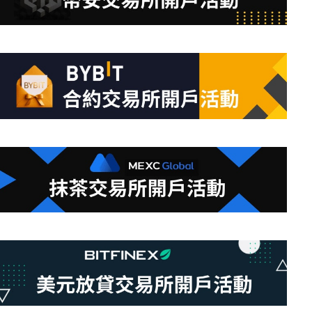
合
條
件
的
結
果