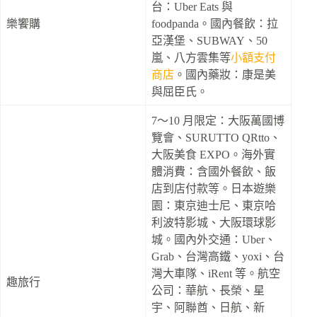
台：Uber Eats 與
樂饗購
foodpanda。國內餐飲：拉
亞漢堡、SUBWAY、50
嵐、八方雲集等
小額支付
商店
。國內藥妝：康是美
與屈臣氏。
7～10 月限定：大阪萬國博
覽會、SURUTTO QRtto、
大阪美食 EXPO。海外實
體消費：含國外餐飲、飯
店到店付款等。日本遊樂
園：東京迪士尼、東京哈
利波特影城、大阪環球影
城。國內外交通：Uber、
Grab、台灣高鐵、yoxi、台
灣大車隊、iRent 等。航空
趣旅行
公司：華航、長榮、星
宇、阿聯酋、日航、新