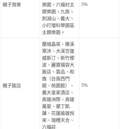
5%
親子育樂
樂園、六福村主
題樂園、九族、
劍湖山、義大、
小叮噹科學園區
主題樂園。
蘭城晶英、礁溪
寒沐、大溪笠復
威斯汀、新竹煙
波、麗寶福容大
飯店、雲品、和
逸（台南西門
5%
親子飯店
館、桃園館）、
義大皇家酒店、
高雄洲際、高雄
萬豪、墾丁凱
薩、花蓮遠雄悅
來、瑞穗天合、
六福莊