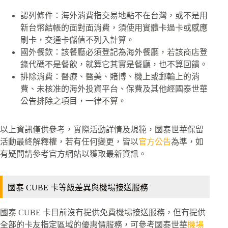
認列條件：海外消費指交易地點不在台灣，或不是用
新台幣結帳的面對面消費，須使用實體卡過卡或感應
刷卡，交通卡儲值不列入計算。
國外餐飲：該餐廳必須登記為海外餐廳，若該商店登
錄代碼不是餐飲，就算它其實是餐廳，也不算回饋。
排除消費：醫療、醫美、賭博、機上或郵輪上的消
費、未核准的海外投資平台、保費及其他經國泰世華
公告排除之項目，一律不算。
以上資訊僅供參考，實際活動詳情及規範，國泰世華保留
活動最終解釋權，若有任何變更，皆以
官方公告
為準，如
有疑問請參考官方網站以獲取最新資訊。
國泰 CUBE 卡等級差異與機場接送服務
國泰 CUBE 卡目前沒有提供免費機場接送服務，但有提供
全部的卡友指定區域的優惠價服務，可參考國泰世華
機場