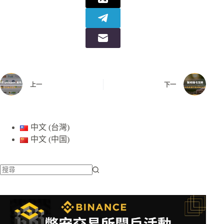
上一
下一
中文 (台灣)
中文 (中国)
找
不
到
符