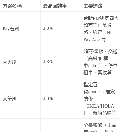
方案名稱
最高回饋率
主要通路
台新Pay綁定四大
超商等11萬通
3.8%
Pay著刷
路、綁定LINE
Pay 2.3%等
超商/量販、交通
（高鐵/計程
3.3%
天天刷
車/Uber）、停車
租車、藥妝等
指定百
貨/Outlet、居家
3.3%
大筆刷
裝修
（IKEA/HOLA
）、時尚品味等
全臺餐飲（王品