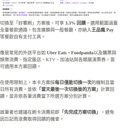
切換至「好饗刷」方案後，可享
3.3% 回饋
，適用範圍涵蓋
全臺餐飲通路，包含連鎖與一般餐廳，亦納入
王品瘋 Pay
等餐飲自有支付工具。
像是常見的外送平台如
Uber Eats、Foodpanda
以及購票與
娛樂消費、指定飯店、KTV、加油站與各類展演票券，皆
可適用本方案回饋。
在使用限制上，本卡方案採
每日僅能切換一次
的機制且當
日所有消費，並依
「當天最後一次切換後的方案」
計算回
饋，並非依各筆消費當下所選方案分別計算。
故筆者也建議在刷卡消費前即
「先完成方案切換」
，避免
因忘記而浪費取得回饋的機會。