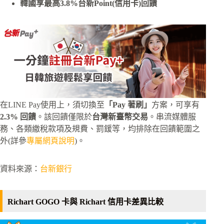
韓國享最高3.8%
台新Point(信用卡)回饋
在LINE Pay使用上，須切換至
「Pay 著刷」
方案，可享有
2.3% 回饋
。該回饋僅限於
台灣新臺幣交易
。串流媒體服
務、各類繳稅款項及規費、罰鍰等，均排除在回饋範圍之
外(詳參
專屬網頁說明
)。
資料來源：
台新銀行
Richart GOGO 卡與 Richart 信用卡差異比較