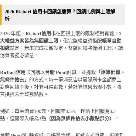
2026 Richart 信用卡回饋怎麼算？回饋比例與上限解
析
2026 年起，
Richart信用卡
在回饋上限的限制相對寬鬆。
7
大權益方案皆為無回饋上限
，但完整權益須搭配
帳單自動
扣繳
設定；若未完成扣繳設定，整體回饋將僅剩 1.3%，請
消費者務必留意。
Richart信用卡
回饋以
台新 Point
計算，並採取
「逐筆計算、
無條件捨去」
的方式。每一筆消費皆以實際刷卡金額乘上
對應回饋率後，計算可得點數，若計算結果出現小數，將
直接捨去至整數點數。
例如：單筆消費100元，回饋率3.3%，理論上回饋為3.3
點，但實際入帳為3點
（因為無條件捨去小數點部分）
。
台新 Point
可1點折抵1元帳單金額，折抵方式直觀，不涉及