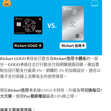
Richart GOGO卡
目前已整合為
Richart信用卡體系
的一部
分。
GOGO卡
過往主打行動支付與網購通路回饋，權益重
點包括行動支付最高 6%、網購約 3% 的加碼設計，適合以
電子支付與線上消費為主的使用情境。
現在
Richart信用卡
承接GOGO卡特性，升級為
可切換每日7
大方案
，使用
Pay著刷權益
最高3.8%無上限。
兩者主要差異表格：