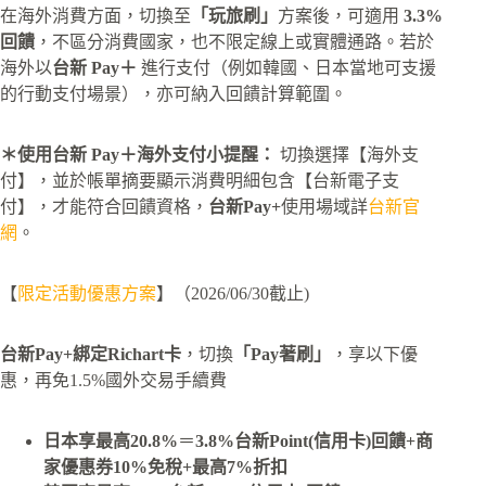
在海外消費方面，切換至
「玩旅刷」
方案後，可適用
3.3%
回饋
，不區分消費國家，也不限定線上或實體通路。若於
海外以
台新 Pay＋
進行支付（例如韓國、日本當地可支援
的行動支付場景），亦可納入回饋計算範圍。
＊使用台新 Pay＋海外支付小提醒：
切換選擇【海外支
付】，並於帳單摘要顯示消費明細包含【台新電子支
付】，才能符合回饋資格，
台新Pay+
使用場域詳
台新官
網
。
【
限定活動優惠方案
】（2026/06/30截止)
台新Pay+綁定Richart卡
，切換
「Pay著刷」
，享以下優
惠，再免1.5%國外交易手續費
日本享最高20.8%
＝
3.8%台新Point(信用卡)回饋+商
家優惠券10%免稅+最高7%折扣