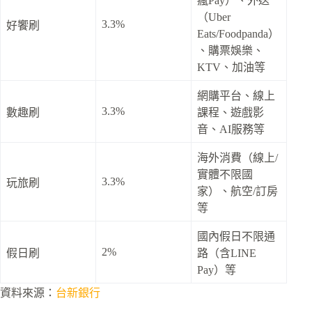
瘋Pay）、外送
（Uber
3.3%
好饗刷
Eats/Foodpanda）
、購票娛樂、
KTV、加油等
網購平台、線上
3.3%
數趣刷
課程、遊戲影
音、AI服務等
海外消費（線上/
實體不限國
3.3%
玩旅刷
家）、航空/訂房
等
國內假日不限通
2%
假日刷
路（含LINE
Pay）等
資料來源：
台新銀行