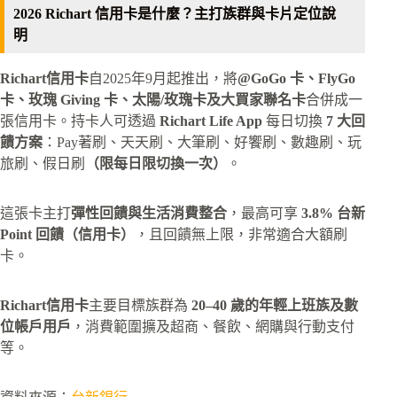
2026 Richart 信用卡是什麼？主打族群與卡片定位說
明
Richart信用卡
自2025年9月起推出，將
@GoGo 卡、FlyGo
卡、玫瑰 Giving 卡、太陽/玫瑰卡及大買家聯名卡
合併成一
張信用卡。持卡人可透過
Richart Life App
每日切換
7 大回
饋方案
：Pay著刷、天天刷、大筆刷、好饗刷、數趣刷、玩
旅刷、假日刷
（限每日限切換一次）
。
這張卡主打
彈性回饋與生活消費整合
，最高可享
3.8% 台新
Point 回饋（信用卡）
，且回饋無上限，非常適合大額刷
卡。
Richart信用卡
主要目標族群為
20–40 歲的年輕上班族及數
位帳戶用戶
，消費範圍擴及超商、餐飲、網購與行動支付
等。