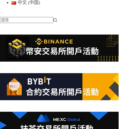
中文 (中国)
找
不
到
符
合
條
件
的
結
果