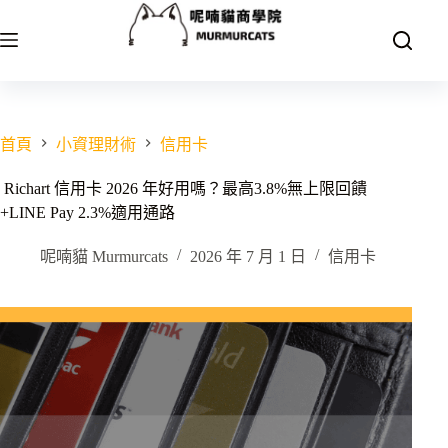
跳
至
主
要
內
容
首頁
小資理財術
信用卡
Richart 信用卡 2026 年好用嗎？最高3.8%無上限回饋
+LINE Pay 2.3%適用通路
呢喃貓 Murmurcats
2026 年 7 月 1 日
信用卡