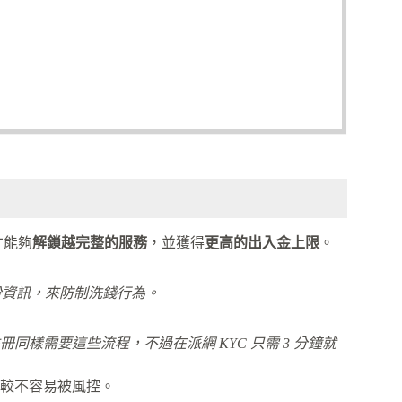
才能夠
解鎖越完整的服務
，並獲得
更高的出入金上限
。
客的身份資訊，來防制洗錢行為。
樣需要這些流程，不過在派網 KYC 只需 3 分鐘就
較不容易被風控。