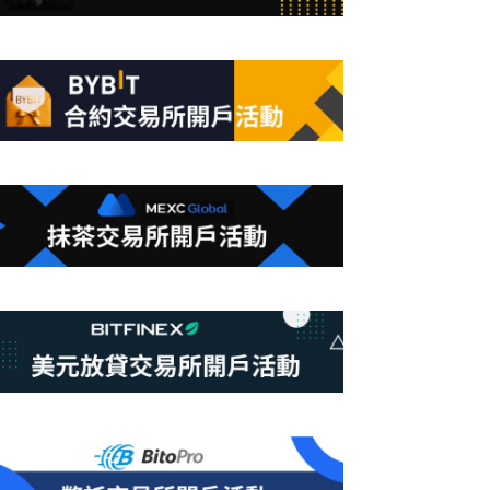
合
條
件
的
結
果