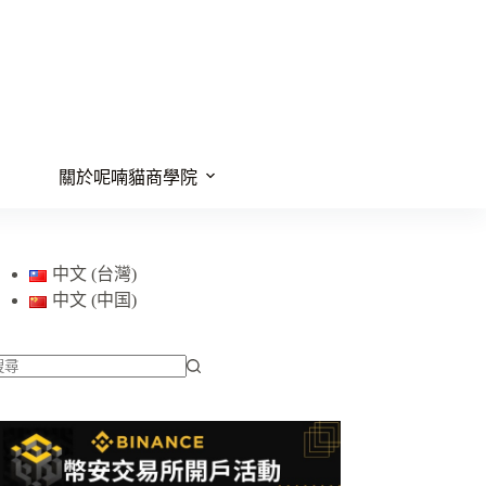
關於呢喃貓商學院
中文 (台灣)
中文 (中国)
找
不
到
符