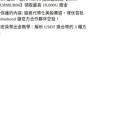
URMUR06】領取最高 10,000U 贈金
受保護的內容: 搶進代幣化美股賽道，埋伏首批
obinhood 鏈官方合作夥伴空投！
密貨幣出金教學：解析 USDT 換台幣的 3 種方
法