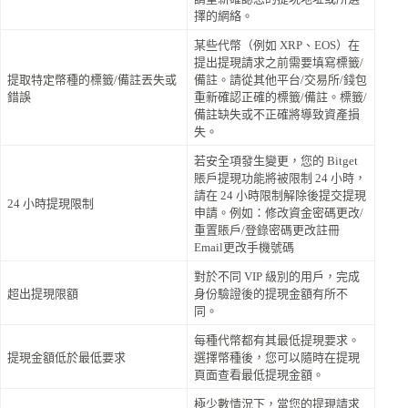
擇的網絡。
某些代幣（例如 XRP、EOS）在
提出提現請求之前需要填寫標籤/
提取特定幣種的標籤/備註丟失或
備註。請從其他平台/交易所/錢包
錯誤
重新確認正確的標籤/備註。標籤/
備註缺失或不正確將導致資產損
失。
若安全項發生變更，您的 Bitget
賬戶提現功能將被限制 24 小時，
請在 24 小時限制解除後提交提現
24 小時提現限制
申請。例如：修改資金密碼更改/
重置賬戶/登錄密碼更改註冊
Email更改手機號碼
對於不同 VIP 級別的用戶，完成
超出提現限額
身份驗證後的提現金額有所不
同。
每種代幣都有其最低提現要求。
提現金額低於最低要求
選擇幣種後，您可以隨時在提現
頁面查看最低提現金額。
極少數情況下，當您的提現請求