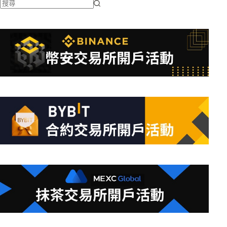
找
不
到
符
合
條
件
的
結
果