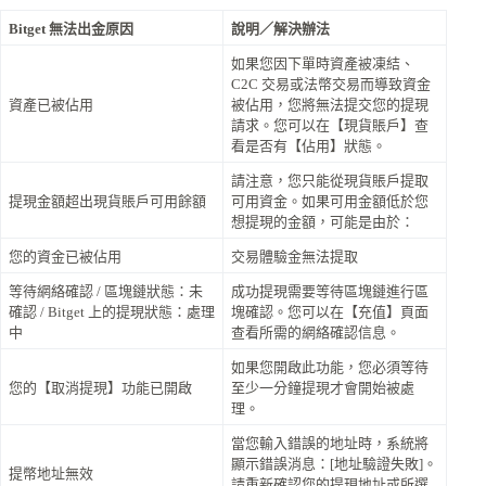
Bitget 無法出金原因
說明／解決辦法
如果您因下單時資產被凍結、
C2C 交易或法幣交易而導致資金
資產已被佔用
被佔用，您將無法提交您的提現
請求。您可以在【現貨賬戶】查
看是否有【佔用】狀態。
請注意，您只能從現貨賬戶提取
提現金額超出現貨賬戶可用餘額
可用資金。如果可用金額低於您
想提現的金額，可能是由於：
您的資金已被佔用
交易體驗金無法提取
等待網絡確認 / 區塊鏈狀態：未
成功提現需要等待區塊鏈進行區
確認 / Bitget 上的提現狀態：處理
塊確認。您可以在【充值】頁面
中
查看所需的網絡確認信息。
如果您開啟此功能，您必須等待
您的【取消提現】功能已開啟
至少一分鐘提現才會開始被處
理。
當您輸入錯誤的地址時，系統將
顯示錯誤消息：[地址驗證失敗]。
提幣地址無效
請重新確認您的提現地址或所選