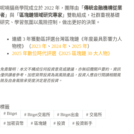
呢喃貓商學院成立於 2022 年，團隊由「
傳統金融機構從業
者
」與「
區塊鏈領域研究專家
」雙軌組成，社群重視基礎
研究、學習氛圍以風險控制，做出更好的決策。
連續 3 年獲動區評選台灣區塊鏈《年度最具影響力人
物榜》（
2023 年
、
2024 年
、
2025 年
）
2025 年數位時代評選《2025 區塊鏈 30 大人物》
免責聲明：本文不構成任何投資意見或建議，亦無招攬開戶要約，資訊
僅供讀者參考，加密貨幣投資為高風險產品，投資人應自行閱讀相關風
險及自身風險承受度決定是否投資。
標籤
#
Bitget
#
Bitget交易所
#
Bitget出金
#
交易所
#
加密貨幣
#
區塊鏈
#
投資
#
投資新手