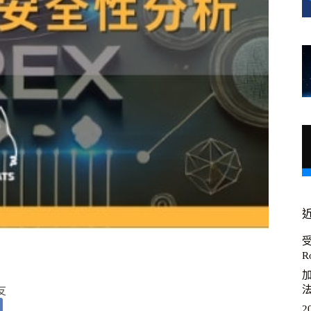
R
加
友
2