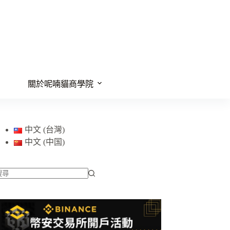
關於呢喃貓商學院
中文 (台灣)
中文 (中国)
找
不
到
符