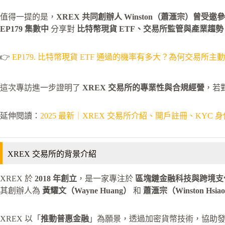
值得一提的是，
XREX 共同創辦人 Winston（蕭滙宗）曾受
EP179 集數中
分享對
比特幣現貨 ETF、交易所監管與產業趨勢
👉
EP179. 比特幣現貨 ETF 通過的機率有多大？為何交易所主動要求監
這次專訪進一步證明了
XREX 交易所的專業性與合規經營
，若
延伸閱讀：
2025 最新｜XREX 交易所介紹、開戶註冊、KYC 
XREX 交易所的背景介紹
XREX 於
2018 年創立
，是一家專注於
區塊鏈金融科技與跨境支
其創辦人為
黃耀文（Wayne Huang）
和
蕭滙宗（Winston Hsia
XREX 以「
推動普惠金融
」為願景，透過加密貨幣技術，協助