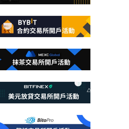
合
條
件
的
結
果