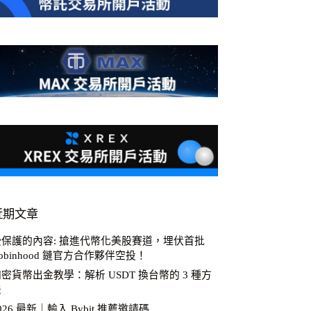
近期文章
受保護的內容: 搶進代幣化美股賽道，埋伏首批
obinhood 鏈官方合作夥伴空投！
密貨幣出金教學：解析 USDT 換台幣的 3 種方
法
026 最新｜輸入 Bybit 推薦邀請碼