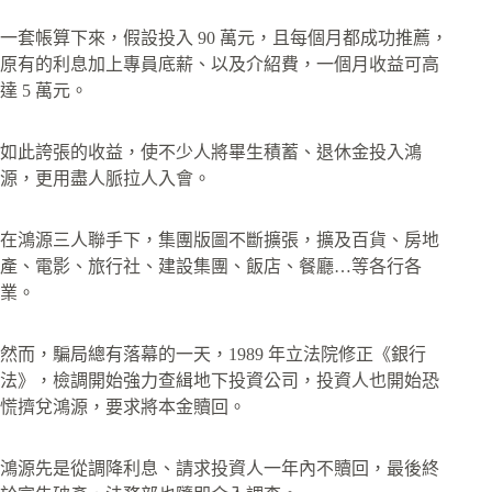
一套帳算下來，假設投入 90 萬元，且每個月都成功推薦，
原有的利息加上專員底薪、以及介紹費，一個月收益可高
達 5 萬元。
如此誇張的收益，使不少人將畢生積蓄、退休金投入鴻
源，更用盡人脈拉人入會。
在鴻源三人聯手下，集團版圖不斷擴張，擴及百貨、房地
產、電影、旅行社、建設集團、飯店、餐廳…等各行各
業。
然而，騙局總有落幕的一天，1989 年立法院修正《銀行
法》，檢調開始強力查緝地下投資公司，投資人也開始恐
慌擠兌鴻源，要求將本金贖回。
鴻源先是從調降利息、請求投資人一年內不贖回，最後終