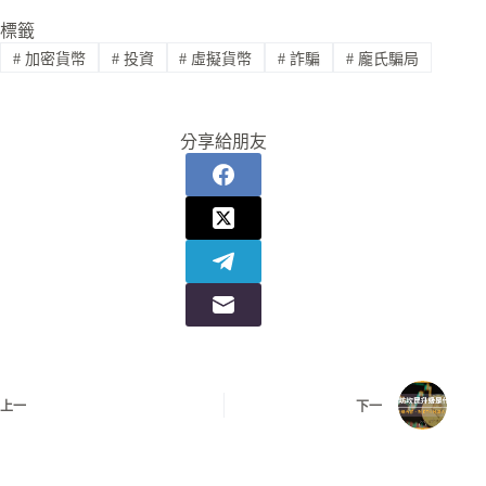
標籤
#
加密貨幣
#
投資
#
虛擬貨幣
#
詐騙
#
龐氏騙局
分享給朋友
上一
下一