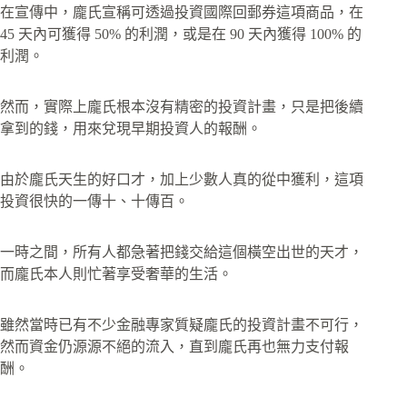
在宣傳中，龐氏宣稱可透過投資國際回郵券這項商品，在
45 天內可獲得 50% 的利潤，或是在 90 天內獲得 100% 的
利潤。
然而，實際上龐氏根本沒有精密的投資計畫，只是把後續
拿到的錢，用來兌現早期投資人的報酬。
由於龐氏天生的好口才，加上少數人真的從中獲利，這項
投資很快的一傳十、十傳百。
一時之間，所有人都急著把錢交給這個橫空出世的天才，
而龐氏本人則忙著享受奢華的生活。
雖然當時已有不少金融專家質疑龐氏的投資計畫不可行，
然而資金仍源源不絕的流入，直到龐氏再也無力支付報
酬。