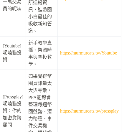
千萬交易
所送錢資
員的呢喃
訊，進幣圈
小白最佳的
吸收新知管
道。
新手教學直
[Youtube]
播、幣圈時
呢喃貓投
https://murmurcats.tw/Youtube
事與空投教
資
學。
如果覺得幣
圈資訊量太
大與零散，
[Pressplay]
PPA週報會
呢喃貓投
整理每週幣
資：你的
https://murmurcats.tw/pressplay
圈盤勢、潛
加密貨幣
力幣種、事
顧問
件交易機