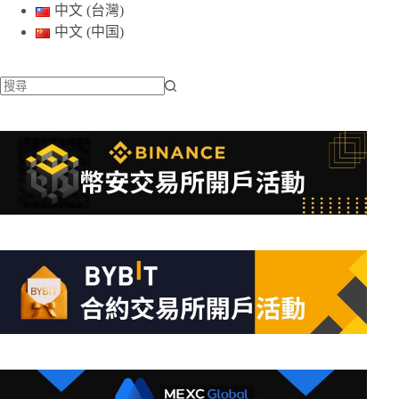
中文 (台灣)
中文 (中国)
找
不
到
符
合
條
件
的
結
果