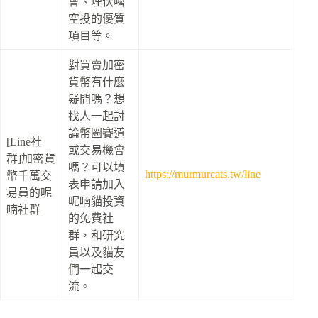
會、埋伏嚕
空投的優質
項目等。
對買賣加密
貨幣有什麼
疑問嗎？想
找人一起討
論幣圈賽道
[Line社
或交易機會
群]加密貨
嗎？可以填
https://murmurcats.tw/line
幣千萬交
表申請加入
易員的呢
呢喃貓投資
喃社群
的免費社
群，和研究
員以及貓友
們一起交
流。