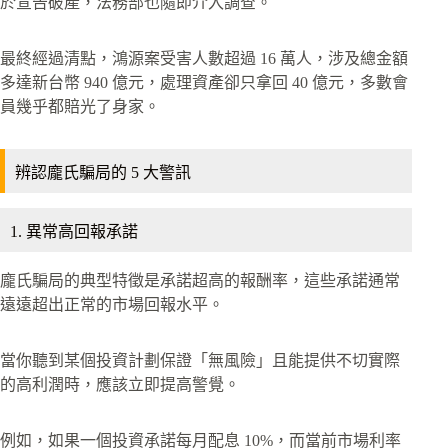
於宣告破產，法務部也隨即介入調查。
最終經過清點，鴻源案受害人數超過 16 萬人，涉及總金額
多達新台幣 940 億元，處理資產卻只拿回 40 億元，多數會
員幾乎都賠光了身家。
辨認龐氏騙局的 5 大警訊
1. 異常高回報承諾
龐氏騙局的典型特徵是承諾超高的報酬率，這些承諾通常
遠遠超出正常的市場回報水平。
當你聽到某個投資計劃保證「無風險」且能提供不切實際
的高利潤時，應該立即提高警覺。
例如，如果一個投資承諾每月配息 10%，而當前市場利率