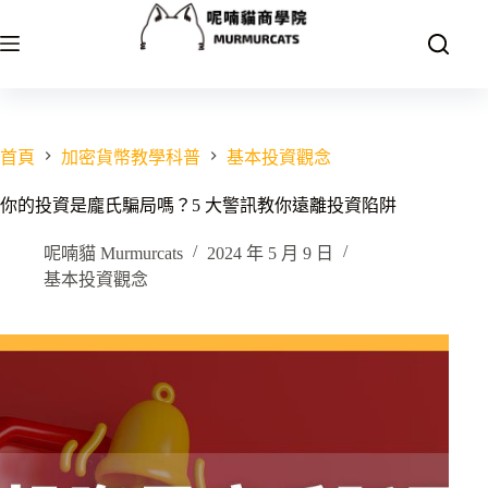
跳
至
主
要
內
容
首頁
加密貨幣教學科普
基本投資觀念
你的投資是龐氏騙局嗎？5 大警訊教你遠離投資陷阱
呢喃貓 Murmurcats
2024 年 5 月 9 日
基本投資觀念