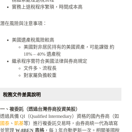
實務上退稅程序繁瑣，時間成本高
潛在風險與注意事項：
美國遺產稅風險較高
美國對非居民持有的美國資產，可能課徵 約
18% – 40% 遺產稅
繼承程序需符合美國法律與券商規定
文件多、流程長
對家屬負擔較重
稅務文件差異說明
一、複委託（透過台灣券商投資美股）
透過具備 QI（Qualified Intermediary）資格的國內券商（如
國泰
、
凱基
等）進行複委託交易時，由券商統一代為填寫
並管理
W-8BEN 表格
，每 3 年自動更新一次。相關美國稅