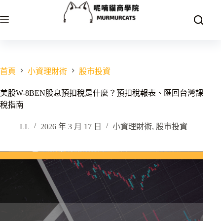
跳
至
主
要
內
容
首頁
小資理財術
股市投資
美股W-8BEN股息預扣稅是什麼？預扣稅報表、匯回台灣課
稅指南
LL
2026 年 3 月 17 日
小資理財術
,
股市投資