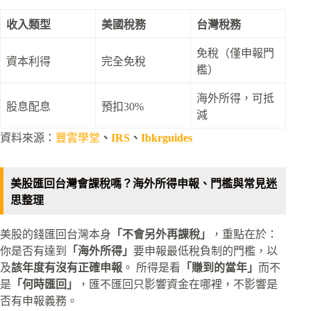
收入類型
美國稅務
台灣稅務
免稅（僅申報門
資本利得
完全免稅
檻）
海外所得，可抵
股息配息
預扣30%
減
資料來源：
豐雲學堂
、
IRS
、
Ibkrguides
美股匯回台灣會課稅嗎？海外所得申報、門檻與常見迷
思整理
美股的錢匯回台灣本身
「不會另外再課稅」
，重點在於：
你是否有達到
「海外所得」
要申報最低稅負制的門檻，以
及
該年度有沒有正確申報
。 所得是看
「賺到的當年」
而不
是
「何時匯回」
，匯不匯回只影響資金在哪裡，不影響是
否有申報義務。