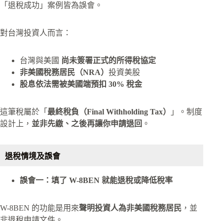
「退稅成功」案例皆為誤會。​
對台灣投資人而言：
台灣與美國
尚未簽署正式的所得稅協定
非美國稅務居民（NRA）
投資美股
股息依法需被美國端預扣 30% 稅金
這筆稅屬於「
最終稅負（Final Withholding Tax）
」。制度
設計上，
並非先繳、之後再讓你申請退回
。
退稅情境及誤會
誤會一：填了 W-8BEN 就能退稅或降低稅率
W-8BEN 的功能是用來
聲明投資人為非美國稅務居民
，並
非退稅申請文件。