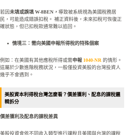
若因
未填或誤填 W-8BEN，
導致被系統視為美國稅務居
民，可能造成錯誤扣稅。 補正資料後，未來扣稅可恢復正
確狀態，但已扣稅款通常難以追回。
情境三：需向美國申報所得稅的特殊個案
例如：在美國有其他應稅所得或需
申報
1040-NR
的情形。
這屬於少數進階稅務狀況，一般僅投資美股的台灣投資人
幾乎不會遇到。
美股資本利得稅台灣怎麼看？價差獲利、配息的課稅邏
輯拆分
價差獲利及配息的課稅差異
美股投資會依不同收入類型進行課稅且美國與台灣的課稅