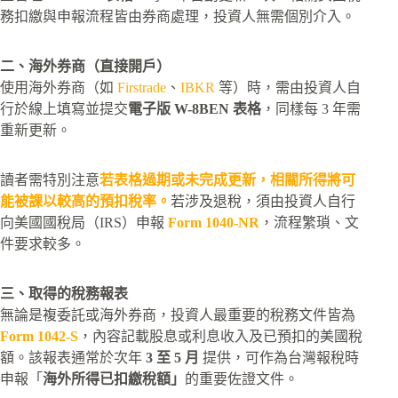
務扣繳與申報流程皆由券商處理，投資人無需個別介入。
二、海外券商（直接開戶）
使用海外券商（如
Firstrade
、
IBKR
等）時，需由投資人自
行於線上填寫並提交
電子版 W-8BEN 表格
，同樣每 3 年需
重新更新。
讀者需特別注意
若表格過期或未完成更新，相關所得將可
能被課以較高的預扣稅率。
若涉及退稅，須由投資人自行
向美國國稅局（IRS）申報
Form 1040-NR
，流程繁瑣、文
件要求較多。
三、取得的稅務報表
無論是複委託或海外券商，投資人最重要的稅務文件皆為
Form 1042-S
，內容記載股息或利息收入及已預扣的美國稅
額。該報表通常於次年
3 至 5 月
提供，可作為台灣報稅時
申報「
海外所得已扣繳稅額」
的重要佐證文件。