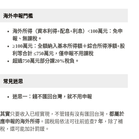
海外申報門檻
海外所得（資本利得+配息+利息）<100萬元：免申
報、無課稅。
≥100萬元：全額納入基本所得額＋綜合所得淨額+股
利等合計 ≤750萬元，僅申報不用課稅
超過750萬元部分課20%稅負。
常見迷思
迷思一：錢不匯回台灣，就不用申報
其實
只要收入已經實現，不管錢有沒有匯回台灣，
都屬於
應申報的海外所得
。國稅局依法可往前追查
7 年
，除了補
稅，還可能加計罰鍰。