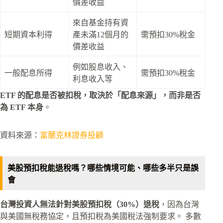
價差收益
來自基金持有資
短期資本利得
產未滿12個月的
需預扣30%稅金
價差收益
例如股息收入、
一般配息所得
需預扣30%稅金
利息收入等
ETF 的配息是否被扣稅，取決於「配息來源」，而非是否
為 ETF 本身
。
資料來源：
富蘭克林證券投顧
美股預扣稅能退稅嗎？哪些情境可能、哪些多半只是誤
會
台灣投資人無法針對美股預扣稅（30%）退稅
，因為台灣
與美國無稅務協定，且預扣稅為美國稅法強制要求。 多數