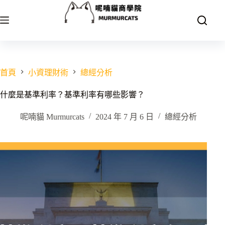
跳
至
主
要
內
容
首頁
小資理財術
總經分析
什麼是基準利率？基準利率有哪些影響？
呢喃貓 Murmurcats
2024 年 7 月 6 日
總經分析