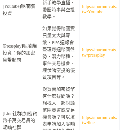
新手教學直播、
[Youtube]呢喃貓
https://murmurcats.
幣圈時事與空投
tw/Youtube
投資
教學。
如果覺得幣圈資
訊量太大與零
散，PPA週報會
[Pressplay]呢喃貓
整理每週幣圈盤
https://murmurcats.
投資：你的加密
tw/pressplay
勢、潛力幣種、
貨幣顧問
事件交易機會、
埋伏嚕空投的優
質項目等。
對買賣加密貨幣
有什麼疑問嗎？
想找人一起討論
幣圈賽道或交易
[Line社群]加密貨
機會嗎？可以填
https://murmurcats.
幣千萬交易員的
tw/line
表申請加入呢喃
呢喃社群