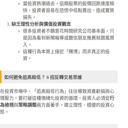
當投資熱潮過去，這類股票的股價回跌速度極
快，投資者容易在恐慌中低點賣出，造成實質
損失。
缺乏理性分析與價值投資觀念
很多投資者不願意花時間研究公司基本面，只
是因為看到新聞報導或聽信朋友推薦就跟風買
入。
這種行為本質上接近「賭博」而非真正的投
資。
如何避免追高殺低？ 6 招反轉交易思維
在投資市場中，「追高殺低行為」往往導致資產虧損與心
理壓力。要打破這種情緒化投資的循環，投資人必須從
行
為檢視
與
策略調整
兩方面著手，建立理性、穩健的投資心
態。