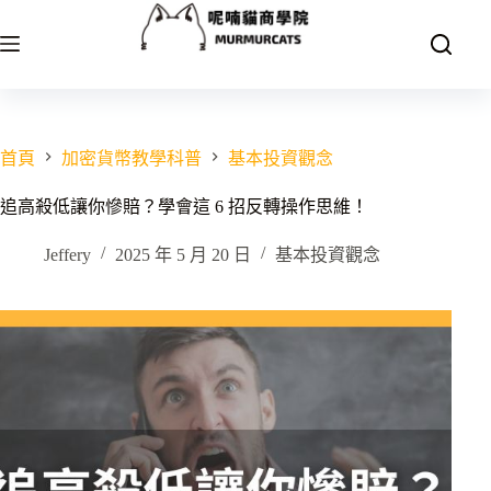
跳
至
主
要
內
容
首頁
加密貨幣教學科普
基本投資觀念
追高殺低讓你慘賠？學會這 6 招反轉操作思維！
Jeffery
2025 年 5 月 20 日
基本投資觀念