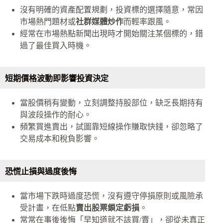
沒有明確的資產配置規劃，投資標的選擇隨意，常因
市場熱門題材或
社群媒體炒作
而輕率跟風。
經常在市場熱點新聞出現時才開始關注某個標的，錯
過了最佳買入時機。
短期價格波動即影響投資決定
當股價稍有變動，立刻調整持股部位，缺乏長期持有
與波段操作的耐心。
頻繁買進賣出，試圖靠短線操作賺取快錢，卻忽略了
交易成本和稅負影響。
恐慌止損與過度後悔
當市場下跌時過度恐慌，沒有遵守停損原則或風險承
受計畫，在低點
賣出股票鎖定虧損
。
常常在事後後悔「早知道就不該買/賣」，卻從未真正