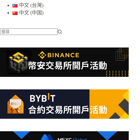
中文 (台灣)
中文 (中国)
找
不
到
符
合
條
件
的
結
果