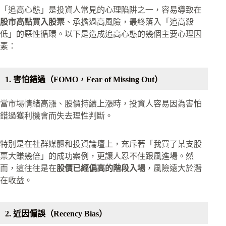
「追高心態」是投資人常見的心理陷阱之一，容易導致在
股市高點買入股票
、承擔過高風險，最終落入「追高殺
低」的惡性循環。以下是造成追高心態的幾個主要心理因
素：
1. 害怕錯過（FOMO，Fear of Missing Out）
當市場情緒高漲、股價持續上漲時，投資人容易因為害怕
錯過獲利機會而失去理性判斷。
特別是在社群媒體和投資論壇上，充斥著「我買了某支股
票大賺幾倍」的成功案例，更讓人忍不住跟風進場。然
而，這往往是在
股價已經偏高的階段入場
，風險遠大於潛
在收益。
2. 近因偏誤（Recency Bias）