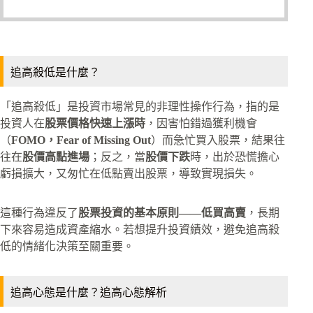
追高殺低是什麼？
「追高殺低」是投資市場常見的非理性操作行為，指的是
投資人在
股票價格快速上漲時
，因害怕錯過獲利機會
（
FOMO，Fear of Missing Out
）而急忙買入股票，結果往
往在
股價高點進場
；反之，當
股價下跌
時，出於恐慌擔心
虧損擴大，又匆忙在低點賣出股票，導致實現損失。
這種行為違反了
股票投資的基本原則——低買高賣
，長期
下來容易造成資產縮水。若想提升投資績效，避免追高殺
低的情緒化決策至關重要。
追高心態是什麼？追高心態解析