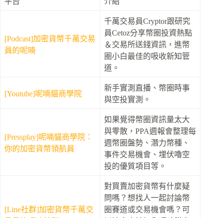
平台
介紹
千萬交易員Cryptor跟研究
員Cetoz分享幣圈投資熱點
[Podcast]加密貨幣千萬交易
＆交易所送錢資訊，進幣
員的呢喃
圈小白最佳的吸收新知管
道。
新手實測直播、幣圈時事
[Youtube]呢喃貓商學院
與空投實測。
如果覺得幣圈資訊量太大
與零散，PPA週報會整理每
[Pressplay]呢喃貓商學院：
週幣圈盤勢、潛力幣種、
你的加密貨幣領航員
事件交易機會、埋伏嚕空
投的優質項目等。
對買賣加密貨幣有什麼疑
問嗎？想找人一起討論幣
[Line社群]加密貨幣千萬交
圈賽道或交易機會嗎？可