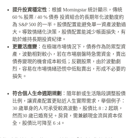
提升投資穩定性
：根據 Morningstar 統計顯示，傳統
60 % 股票 / 40 % 債券 投資組合的長期年化波動度約
為 S&P 500 的一半。股債配置能避免單一資產波動過
大。導致情緒化決策，股債配置能減少帳面損失，有
助於維持長期投資紀律。
更靈活應變
：在極端市場情況下，債券作為防禦型資
產，波動相對較小，若在市場崩盤時急需資金，賣出
債券變現的機會成本較低；反觀股票，由於波動劇
烈，容易在市場情緒恐慌中低點賣出，形成不必要的
損失。
符合個人生命週期規劃
：隨年齡或生活階段調整股債
比例，讓資產配置更貼近人生實際需求，舉個例子：
30 歲單身的人可承受較高波動，股債比 8 : 2 起跳，
然而30 歲已婚育兒 + 房貸，需兼顧現金流與資本保
全，股債比可降至 6 :4。