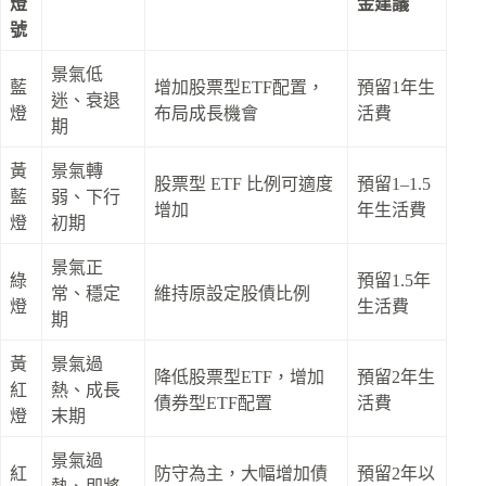
燈
金建議
號
景氣低
藍
增加股票型ETF配置，
預留1年生
迷、衰退
燈
布局成長機會
活費
期
黃
景氣轉
股票型 ETF 比例可適度
預留1–1.5
藍
弱、下行
增加
年生活費
燈
初期
景氣正
綠
預留1.5年
常、穩定
維持原設定股債比例
燈
生活費
期
黃
景氣過
降低股票型ETF，增加
預留2年生
紅
熱、成長
債券型ETF配置
活費
燈
末期
景氣過
紅
防守為主，大幅增加債
預留2年以