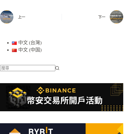
上一
下一
中文 (台灣)
中文 (中国)
找
不
到
符
合
條
件
的
結