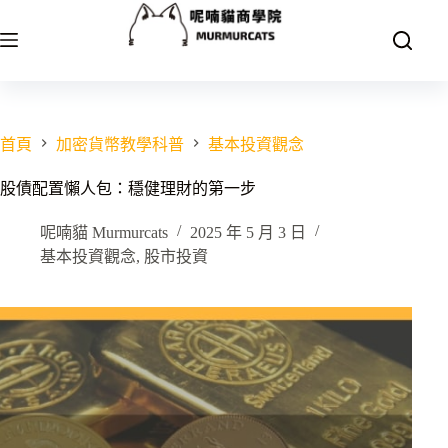
跳
至
主
要
內
容
首頁
加密貨幣教學科普
基本投資觀念
股債配置懶人包：穩健理財的第一步
呢喃貓 Murmurcats
2025 年 5 月 3 日
基本投資觀念
,
股市投資