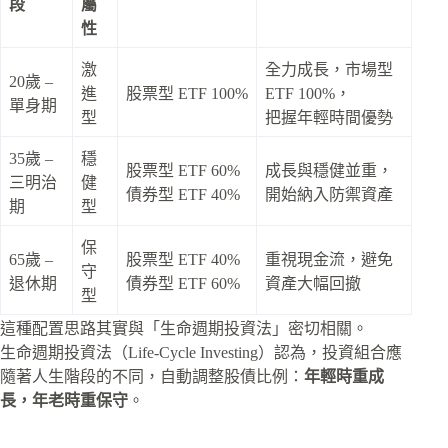
段
屬
性
激
全力成長，市場型
20歲 –
進
股票型 ETF 100%
ETF 100%，
單身期
型
把握年輕時間優勢
35歲 –
穩
股票型 ETF 60%
成長與穩健並重，
三明治
健
債券型 ETF 40%
開始納入防禦資產
期
型
保
65歲 –
股票型 ETF 40%
重視現金流，避免
守
退休期
債券型 ETF 60%
資產大幅回撤
型
這種配置思路其實與「生命週期投資法」密切相關。
生命週期投資法（Life-Cycle Investing）認為，投資組合應
隨著人生階段的不同，自動調整股債比例：
年輕時重成
長，年老時重保守
。