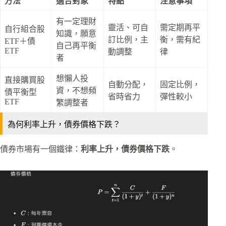
方法
適合對象
特點
注意事項
有一定理財
靈活、可自
需定期再平
自行組合股
知識，願意
訂比例，主
衡，需有紀
ETF＋債
自己再平衡
ETF
動調整
律
者
想懶人投
直接購買股
自動分配，
固定比例，
資，不想頻
債平衡型
省時省力
彈性較小
ETF
繁調整者
為何利率上升，債券價格下跌？
債券市場有一個鐵律：
利率上升，債券價格下跌
。