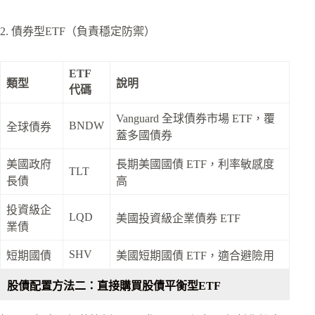
2. 債券型ETF（負責穩定防禦）
ETF
類型
說明
代碼
Vanguard 全球債券市場 ETF，覆
BNDW
全球債券
蓋多國債券
美國政府
長期美國國債 ETF，利率敏感度
TLT
長債
高
投資級企
LQD
美國投資級企業債券 ETF
業債
SHV
短期國債
美國短期國債 ETF，適合避險用
股債配置
方法二：直接購買股債平衡型ETF