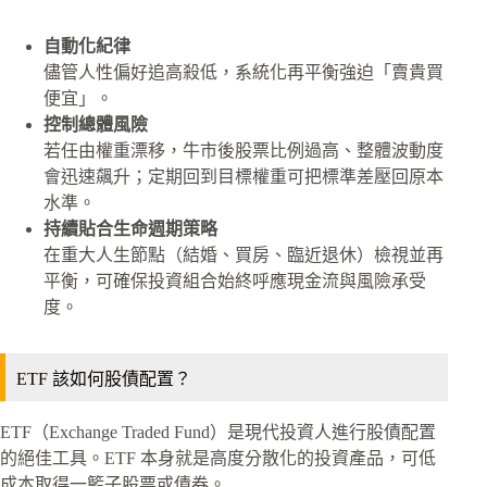
自動化紀律
儘管人性偏好追高殺低，系統化再平衡強迫「賣貴買
便宜」。
控制總體風險
若任由權重漂移，牛市後股票比例過高、整體波動度
會迅速飆升；定期回到目標權重可把標準差壓回原本
水準。
持續貼合生命週期策略
在重大人生節點（結婚、買房、臨近退休）檢視並再
平衡，可確保投資組合始終呼應現金流與風險承受
度。
ETF 該如何股債配置？
ETF（Exchange Traded Fund）是現代投資人進行股債配置
的絕佳工具。ETF 本身就是高度分散化的投資產品，可低
成本取得一籃子股票或債券。