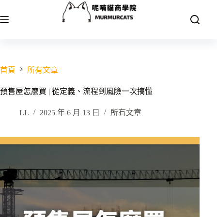
跳
至
主
要
內
容
首頁
所有文章
預售屋怎麼買 | 從定義、流程到風險一次搞懂
LL
2025 年 6 月 13 日
所有文章