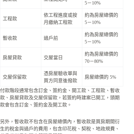
5－10%
依工程進度或按
約為房屋總價的
工程款
月繳納工程款
5－10%
約為房屋總價的
暫收款
過戶前
5－10%
約為房屋總價的
房屋貸款
交屋當日
70－80%
憑房屋驗收單與
交屋保留款
房屋總價的 5%
買方同意後撥款
付款階段通常包含訂金、簽約金、開工款、工程款、暫收
款、房屋貸款及交屋保留款，若簽約時建案已開工，頭期
款會包含訂金、簽約金及開工款。
另外，暫收款不包含在房屋總價內，暫收款是買房期間衍
生的稅金與過戶的費用，包含印花稅、契稅、地政規費、