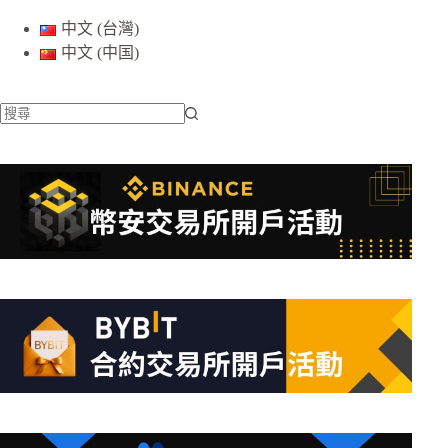
中文 (台灣)
中文 (中国)
找
不
到
符
合
條
件
的
結
果