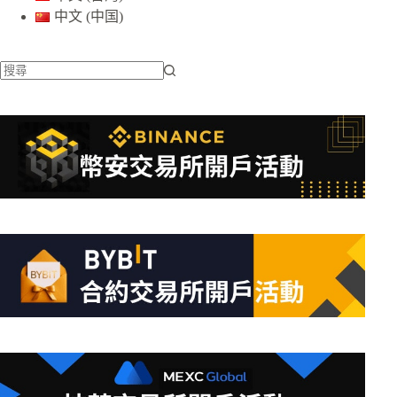
中文 (中国)
找
不
到
符
合
條
件
的
結
果