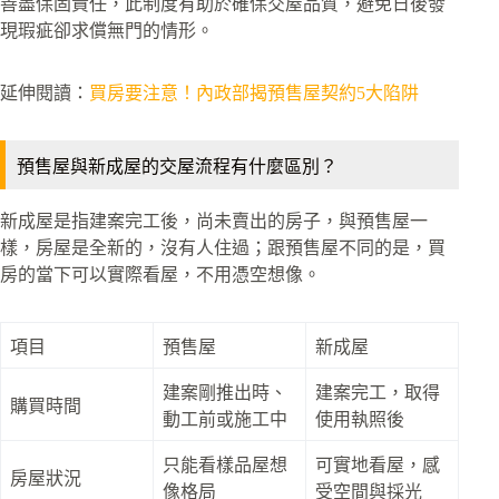
善盡保固責任，此制度有助於確保交屋品質，避免日後發
現瑕疵卻求償無門的情形。
延伸閱讀：
買房要注意！內政部揭預售屋契約5大陷阱
預售屋與新成屋的交屋流程有什麼區別？
新成屋是指建案完工後，尚未賣出的房子，與預售屋一
樣，房屋是全新的，沒有人住過；跟預售屋不同的是，買
房的當下可以實際看屋，不用憑空想像。
項目
預售屋
新成屋
建案剛推出時、
建案完工，取得
購買時間
動工前或施工中
使用執照後
只能看樣品屋想
可實地看屋，感
房屋狀況
像格局
受空間與採光