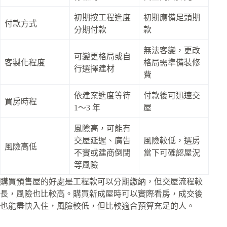
初期按工程進度
初期應備足頭期
付款方式
分期付款
款
無法客變，更改
可變更格局或自
客製化程度
格局需準備裝修
行選擇建材
費
依建案進度等待
付款後可迅速交
買房時程
1～3 年
屋
風險高，可能有
交屋延遲、廣告
風險較低，選房
風險高低
不實或建商倒閉
當下可確認屋況
等風險
購買預售屋的好處是工程款可以分期繳納，但交屋流程較
長，風險也比較高。購買新成屋時可以實際看房，成交後
也能盡快入住，風險較低，但比較適合預算充足的人。