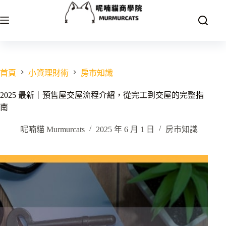
跳
至
主
要
內
容
首頁
小資理財術
房市知識
2025 最新｜預售屋交屋流程介紹，從完工到交屋的完整指
南
呢喃貓 Murmurcats
2025 年 6 月 1 日
房市知識