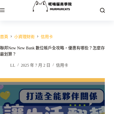
跳
至
主
要
內
容
首頁
小資理財術
信用卡
聯邦New New Bank 數位帳戶全攻略，優惠有哪些？怎麼存
最划算？
LL
2025 年 7 月 2 日
信用卡