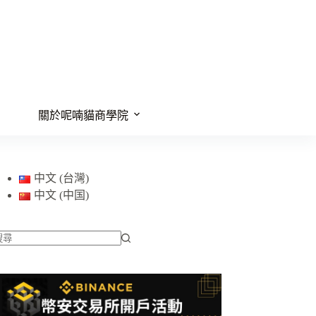
關於呢喃貓商學院
中文 (台灣)
中文 (中国)
找
不
到
符