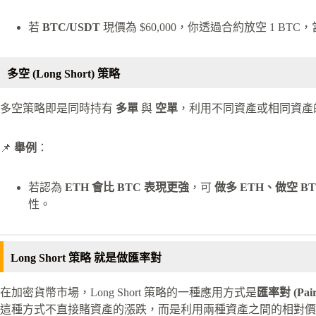
若
BTC/USDT
現價為 $60,000，你透過合約放空 1 BTC，
多空 (Long Short) 策略
多空策略即是同時持有
多單
與
空單
，利用不同資產或相同資產
📌
舉例
：
若認為
ETH 會比 BTC 表現更強
，可
做多 ETH、做空 BT
性。
Long Short 策略 就是做匯率對
在加密貨幣市場，Long Short 策略的一種應用方式是
匯率對 (Pair 
這種方式不直接賭資產的漲跌，而是利用兩種資產之間的相對價