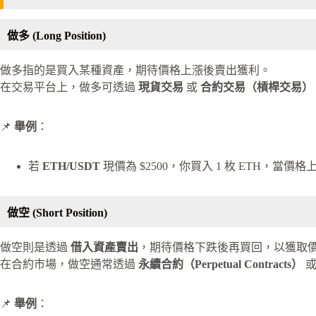
做多 (Long Position)
做多指的是買入某種資產，期待價格上漲後賣出獲利。
在交易平台上，做多可透過
現貨交易
或
合約交易（槓桿交易）
📌
舉例
：
若
ETH/USDT
現價為 $2500，你買入 1 枚 ETH，當價格上
做空 (Short Position)
做空則是透過
借入資產賣出
，期待價格下跌後再買回，以獲取
在合約市場，做空通常透過
永續合約（Perpetual Contracts）
📌
舉例
：