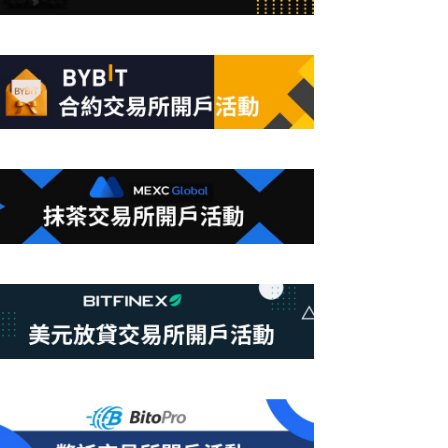
合
條
件
的
結
果