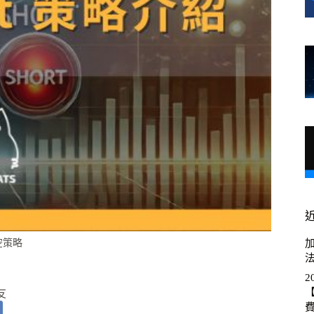
多空策略
加
2
【
友