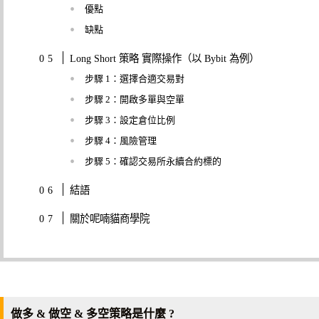
優點
缺點
Long Short 策略 實際操作（以 Bybit 為例）
步驟 1：選擇合適交易對
步驟 2：開啟多單與空單
步驟 3：設定倉位比例
步驟 4：風險管理
步驟 5：確認交易所永續合約標的
結語
關於呢喃貓商學院
做多 & 做空 & 多空策略是什麼 ?