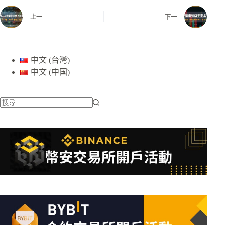
上一
下一
中文 (台灣)
中文 (中国)
找
不
到
符
合
條
件
的
結
果