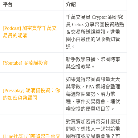
平台
介紹
千萬交易員 Cryptor 跟研究
員 Cetoz 分享幣圈投資熱點
[Podcast] 加密貨幣千萬交
＆交易所送錢資訊，進幣
易員的呢喃
圈小白最佳的吸收新知管
道。
新手教學直播、幣圈時事
[Youtube] 呢喃貓投資
與空投教學。
如果覺得幣圈資訊量太大
與零散，PPA 週報會整理
[Pressplay] 呢喃貓投資：你
每週幣圈盤勢、潛力幣
的加密貨幣顧問
種、事件交易機會、埋伏
嚕空投的優質項目等。
對買賣加密貨幣有什麼疑
問嗎？想找人一起討論幣
[Line社群] 加密貨幣千萬交
圈賽道或交易機會嗎？可