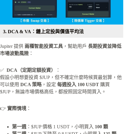
3. DCA & VA：鏈上定投與價值平均法
Jupiter 提供
兩種智能投資工具
，幫助用戶
長期投資並降低
市場波動風險
：
✅
DCA（定期定額投資）
：
假設小明想要投資 $JUP，但不確定什麼時候買最划算，他
可以使用
DCA 策略
，設定
每週投入 100 USDT
購買
$JUP，無論市場價格高低，都按照固定時間買入。
👉
實際情境
：
第一週
：$JUP 價格 1 USDT，小明買入
100 顆
第二週
：$JUP 下降至 0.8 USDT，小明買入
125 顆