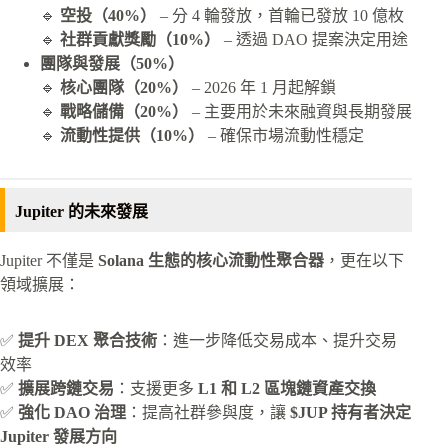
🔹
空投（40%）
– 分 4 輪發放，首輪已發放 10 億枚
🔹
社群貢獻獎勵（10%）
– 透過 DAO 提案決定用途
團隊與發展（50%）
🔹
核心團隊（20%）
– 2026 年 1 月起解鎖
🔹
戰略儲備（20%）
– 主要用於未來融資與長期發展
🔹
流動性提供（10%）
– 確保市場流動性穩定
Jupiter 的未來發展
Jupiter 不僅是
Solana 生態的核心流動性聚合器
，更在以下
領域擴展：
✅
提升 DEX 聚合技術
：進一步降低交易成本、提升交易
效率
✅
擴展跨鏈交易
：支援更多
L1 和 L2 區塊鏈資產交換
✅
強化 DAO 治理
：提高社群參與度，讓
$JUP 持有者決定
Jupiter 發展方向