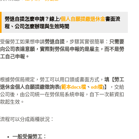
勞退自提怎麼申請？線上/
個人自願提繳退休金
書面流
程、公司怎麼辦理與生效時間
受僱勞工如果想申請
勞退自提
，步驟其實很簡單：
只需要
向公司表達意願，實際對勞保局申報的是雇主，而不是勞
工自己申報。​
根據勞保局規定，勞工可以用口頭或書面方式，
填【勞工
退休金個人自願提繳徵詢表(
範本docx檔
、
odt檔
)】
，交給
公司後，由公司統一在勞保局系統申報，自下一次薪資扣
款起生效。​
流程可以分成兩種狀況：
一般受僱勞工：