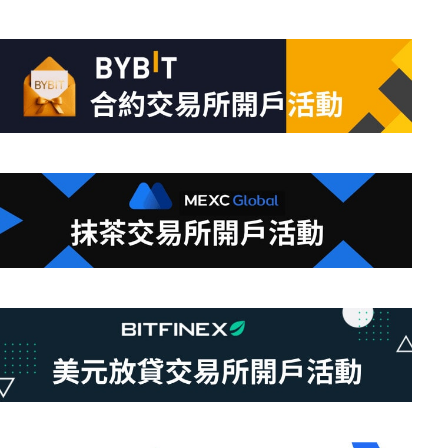
件
的
結
果