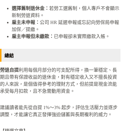
選擇舊制退休金：
若勞工選舊制，個人專戶不會顯示
新制勞退資料。​
雇主未申報：
公司 HR 延遲申報或忘記向勞保局申報
加保／提繳。​
雇主申報但未繳款：
已申報卻未實際繳款入帳。​
總結
勞退自提
利用每個月部分的可支配所得，換一筆穩定、長
期且帶有保證收益的退休金，對有穩定收入又不擅長投資
的人來說，是個值得參考的理財方式，​但前提是現金流能
承受每月扣款，且不急需動用資金。
建議讀者能先從自提 1%～3% 起步，評估生活壓力並逐步
調整，才能讓它真正發揮強迫儲蓄與長期複利的威力。​
【精選文章】