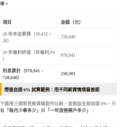
率。
項目
金額（元）
20 年本金累積（36,432 ×
728,640
20）
20 年複利終值（年複利3%
978,941
）
利息累計（978,941 −
250,301
728,640）
勞退自提 6% 試算範例：用不同薪資情境看差距
下面用三個常見薪資級距作比較，並假設全部自提 6%，只
看
「每月少拿多少」
與
「一年放進帳戶多少」
：​