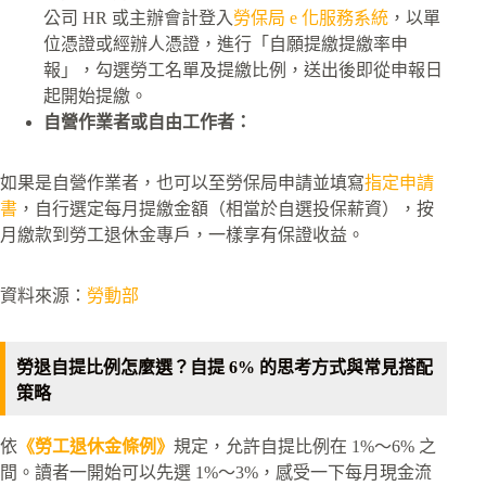
公司 HR 或主辦會計登入
勞保局 e 化服務系統
，以單
位憑證或經辦人憑證，進行「自願提繳提繳率申
報」，勾選勞工名單及提繳比例，送出後即從申報日
起開始提繳。​
自營作業者或自由工作者：
如果是自營作業者，也可以至勞保局申請並填寫
指定申請
書
，自行選定每月提繳金額（相當於自選投保薪資），按
月繳款到勞工退休金專戶，一樣享有保證收益。​
資料來源：
勞動部
勞退自提比例怎麼選？自提 6% 的思考方式與常見搭配
策略
依
《勞工退休金條例》
規定，允許自提比例在 1%～6% 之
間。​讀者一開始可以先選 1%～3%，感受一下每月現金流