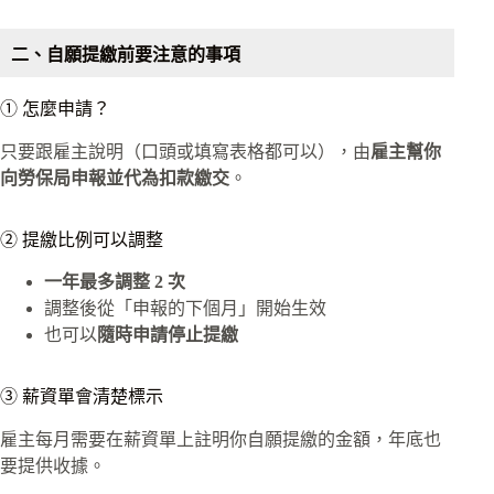
二、自願提繳前要注意的事項
① 怎麼申請？
只要跟雇主說明（口頭或填寫表格都可以），由
雇主幫你
向勞保局申報並代為扣款繳交
。
② 提繳比例可以調整
一年最多調整 2 次
調整後從「申報的下個月」開始生效
也可以
隨時申請停止提繳
③ 薪資單會清楚標示
雇主每月需要在薪資單上註明你自願提繳的金額，年底也
要提供收據。