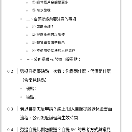
② 退休帳戶金額變更多
③ 可以節稅
二、自願提繳前要注意的事項
① 怎麼申請？
② 提繳比例可以調整
③ 薪資單會清楚標示
④ 不適用勞基法的人也能存
三、公司提繳 vs 勞退自提重點：
勞退自提優缺點一次看：你得到什麼、代價是什麼
（含常見缺點）
優點：
缺點：
勞退自提怎麼申請？線上/個人自願提繳退休金書面
流程、公司怎麼辦理與生效時間
勞退自提比例怎麼選？自提 6% 的思考方式與常見