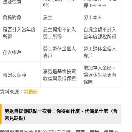
法源性質
6%
擇 1%～6%
負擔對象
雇主
勞工本人
是否計入當年度
雇主提撥不計入
自提金額不計入
所得
勞工所得
當年度課稅所得
勞工退休金個人
勞工退休金個人
存入帳戶
專戶
專戶
增加存入金額，
享勞退基金投資
報酬與保障
讓退休生活更有
收益與最低保證
保障
資料來源：
勞動部
勞退自提優缺點一次看：你得到什麼、代價是什麼（含
常見缺點）