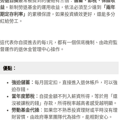
勞退自提
最常被提到的優點有三個：
儲蓄、節稅、保證收
益
。新制勞退基金的運用收益，依法必須至少達到
「兩年
期定存利率」
的累積保證，如果投資績效更好，還能多分
紅給勞工。​
這代表你自提進去的每1元，都有一個保底機制、由政府監
督運作的退休金管理中心操作。​
優點：
強迫儲蓄：
每月固定扣，直接進入退休帳戶，可以強
迫存錢。​
當年度節稅：
自提金額不列入薪資所得，等於用「還
沒被課稅的錢」存款，所得稅率越高者感受越明顯。​
勞動基金代操
：如果您不熟悉投資理財或平時沒有理
財習慣，由政府專業團隊代為操作，能相對安心。​