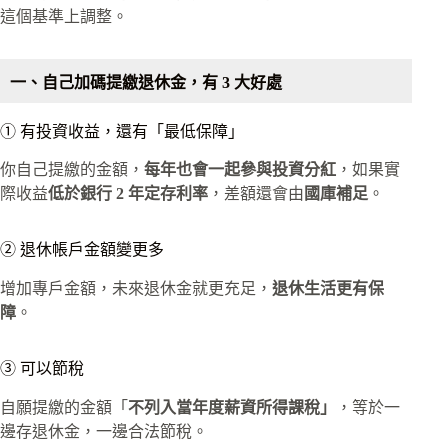
這個基準上調整。
一、自己加碼提繳退休金，有 3 大好處
① 有投資收益，還有「最低保障」
你自己提繳的金額，
每年也會一起參與投資分紅
，如果實
際收益
低於銀行 2 年定存利率
，差額還會由
國庫補足
。
② 退休帳戶金額變更多
增加專戶金額，未來退休金就更充足，
退休生活更有保
障
。
③ 可以節稅
自願提繳的金額「
不列入當年度薪資所得課稅」
，等於一
邊存退休金，一邊合法節稅。