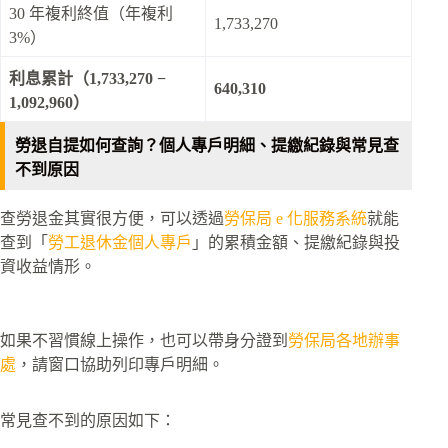
30 年複利終值（年複利
1,733,270
3%）
利息累計（1,733,270 −
640,310
1,092,960）
勞退自提如何查詢？個人專戶明細、提繳紀錄與常見查
不到原因
查勞退金其實很方便，可以透過
勞保局 e 化服務系統
就能
查到「
勞工退休金個人專戶
」的累積金額、提繳紀錄與投
資收益情形。​
如果不習慣線上操作，也可以帶身分證到
勞保局各地辦事
處
，請窗口協助列印專戶明細。​
常見查不到的原因如下：