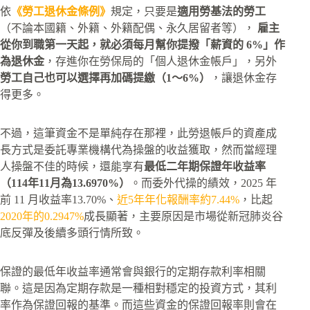
依
《勞工退休金條例》
規定，只要是
適用勞基法的勞工
（不論本國籍、外籍、外籍配偶、永久居留者等），
雇主
從你到職第一天起，就必須每月幫你提撥「薪資的 6%」作
為退休金
，存進你在勞保局的「個人退休金帳戶」，另外
勞工自己也可以選擇再加碼提繳（1～6%）
，讓退休金存
得更多。
不過，這筆資金不是單純存在那裡，此勞退帳戶的資產成
長方式是委託專業機構代為操盤的收益獲取，然而當經理
人操盤不佳的時候，還能享有
最低二年期保證年收益率
（114年11月為
13.6970%
）
。而委外代操的績效，2025 年
前 11 月收益率13.70%、
近5年年化報酬率約7.44%
，比起
2020年的0.2947%
成長顯著，主要原因是市場從新冠肺炎谷
底反彈及後續多頭行情所致。
保證的最低年收益率通常會與銀行的定期存款利率相關
聯。這是因為定期存款是一種相對穩定的投資方式，其利
率作為保證回報的基準。而這些資金的保證回報率則會在