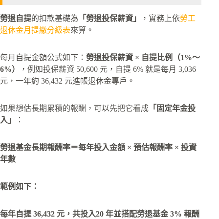
勞退自提
的扣款基礎為
「勞退投保薪資」
，實務上依
勞工
退休金月提繳分級表
來算。​
每月自提金額公式如下：
勞退投保薪資 × 自提比例（1%～
6%）
，例如投保薪資 50,600 元，自提 6% 就是每月 3,036
元，一年約 36,432 元進帳退休金專戶。​
如果想估長期累積的報酬，可以先把它看成
「固定年金投
入」
：
勞退基金長期報酬率
＝每年投入金額 × 預估報酬率 × 投資
年數
範例如下：
每年自提 36,432 元，共投入20 年並搭配勞退基金 3% 報酬