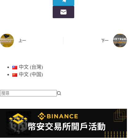
上一
下一
中文 (台灣)
中文 (中国)
找
不
到
符
合
條