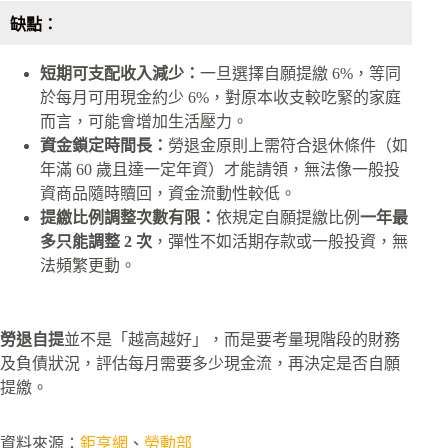
缺點：
短期可支配收入減少：
一旦選擇自願提繳 6%，等同
於每月可用現金約少 6%，對原本收支較吃緊的家庭
而言，可能會增加生活壓力。
資金鎖定時間長：
勞退金原則上需符合退休條件（如
年滿 60 歲且達一定年資）才能請領，無法像一般投
資商品隨時贖回，資金流動性較低。
提繳比例調整次數有限：
依規定自願提繳比例
一年最
多只能調整 2 次
，彈性不如活期存款或一般投資，無
法頻繁更動。
勞退自提
並不是「越高越好」，而是要考量現階段的財務
及負債狀況，評估每月需要多少現金流，再決定是否自願
提繳。
資料來源：
鉅亨網
、
勞動部