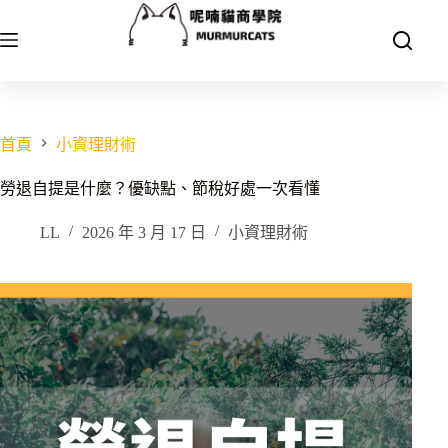
跳
至
主
要
內
容
首頁
小資理財術
勞退自提是什麼？優缺點、節稅好處一次看懂
LL
2026 年 3 月 17 日
小資理財術