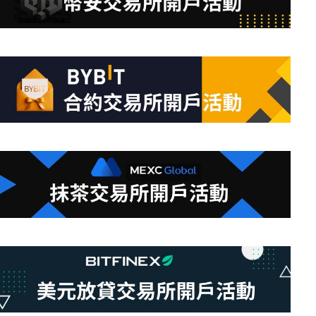
合
條
件
的
結
果