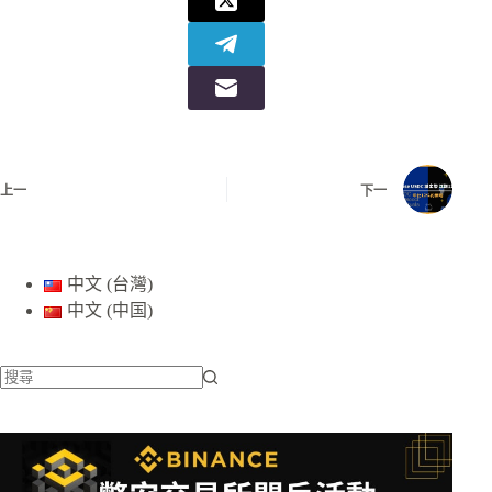
上一
下一
中文 (台灣)
中文 (中国)
找
不
到
符