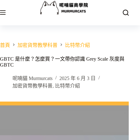
跳
至
主
要
內
容
首頁
加密貨幣教學科普
比特幣介紹
GBTC 是什麼？怎麼買？一文帶你認識 Grey Scale 灰度與
GBTC
呢喃貓 Murmurcats
2025 年 6 月 3 日
加密貨幣教學科普
,
比特幣介紹