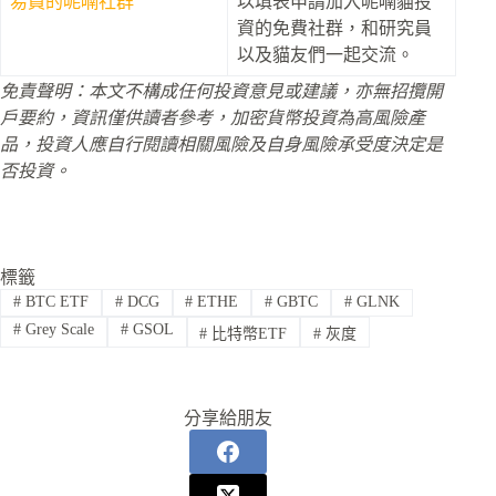
易員的呢喃社群
以填表申請加入呢喃貓投
資的免費社群，和研究員
以及貓友們一起交流。
免責聲明：本文不構成任何投資意見或建議，亦無招攬開
戶要約，資訊僅供讀者參考，加密貨幣投資為高風險產
品，投資人應自行閱讀相關風險及自身風險承受度決定是
否投資。
標籤
#
BTC ETF
#
DCG
#
ETHE
#
GBTC
#
GLNK
#
Grey Scale
#
GSOL
#
比特幣ETF
#
灰度
分享給朋友