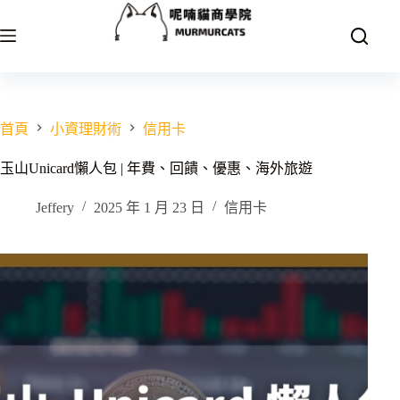
跳
至
主
要
內
容
首頁
小資理財術
信用卡
玉山Unicard懶人包 | 年費、回饋、優惠、海外旅遊
Jeffery
2025 年 1 月 23 日
信用卡