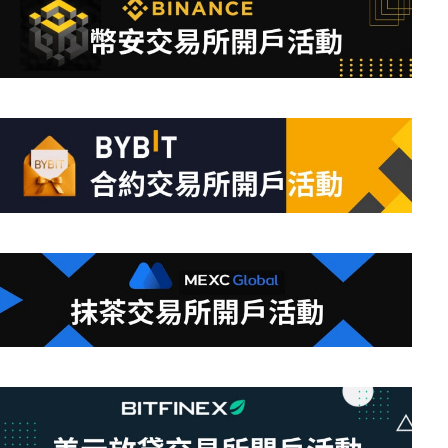
到
符
合
條
件
的
結
果