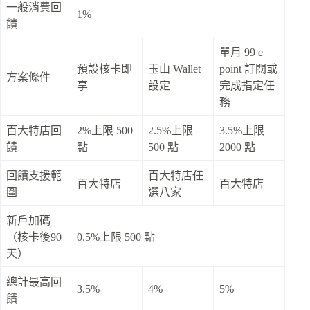
一般消費回
1%
饋
單月 99 e
預設核卡即
玉山 Wallet
point 訂閱或
方案條件
享
設定
完成指定任
務
百大特店回
2%上限 500
2.5%上限
3.5%上限
饋
點
500 點
2000 點
回饋支援範
百大特店任
百大特店
百大特店
圍
選八家
新戶加碼
（核卡後90
0.5%上限 500 點
天）
總計最高回
3.5%
4%
5%
饋