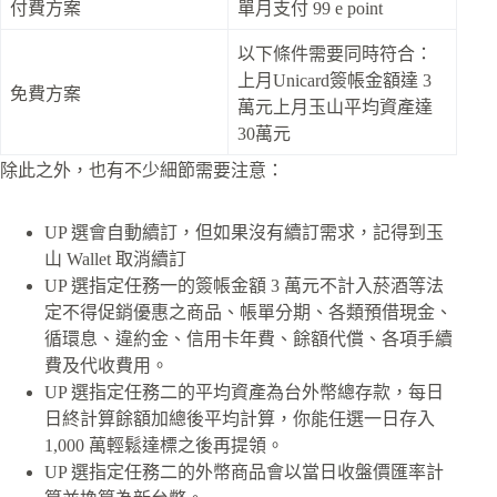
付費方案
單月支付 99 e point
以下條件需要同時符合：
上月Unicard簽帳金額達 3
免費方案
萬元上月玉山平均資產達
30萬元
除此之外，也有不少細節需要注意：
UP 選會自動續訂，但如果沒有續訂需求，記得到玉
山 Wallet 取消續訂
UP 選指定任務一的簽帳金額 3 萬元不計入菸酒等法
定不得促銷優惠之商品、帳單分期、各類預借現金、
循環息、違約金、信用卡年費、餘額代償、各項手續
費及代收費用。
UP 選指定任務二的平均資產為台外幣總存款，每日
日終計算餘額加總後平均計算，你能任選一日存入
1,000 萬輕鬆達標之後再提領。
UP 選指定任務二的外幣商品會以當日收盤價匯率計