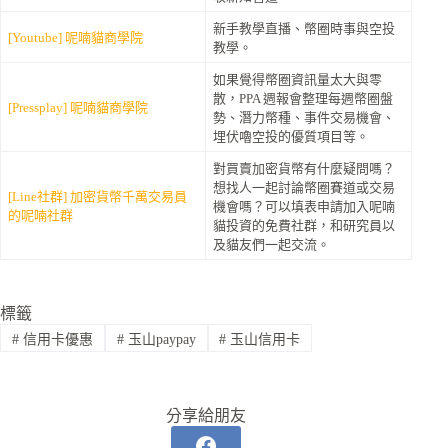
新手教學直播、幣圈時事與空投
[Youtube] 呢喃貓商學院
教學。
如果覺得幣圈資訊量太大與零
散，PPA 週報會整理每週幣圈盤
[Pressplay]
呢喃貓商學院
勢、潛力幣種、事件交易機會、
埋伏嚕空投的優質項目等。
對買賣加密貨幣有什麼疑問嗎？
想找人一起討論幣圈賽道或交易
[Line社群] 加密貨幣千萬交易員
機會嗎？可以填表申請加入呢喃
的呢喃社群
貓投資的免費社群，和研究員以
及貓友們一起交流。
標籤
#
信用卡優惠
#
玉山paypay
#
玉山信用卡
分享給朋友