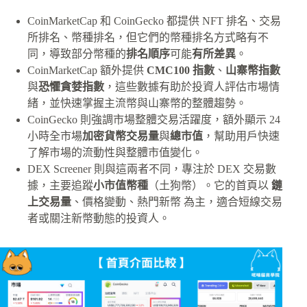
CoinMarketCap 和 CoinGecko 都提供 NFT 排名、交易
所排名、幣種排名，但它們的幣種排名方式略有不
同，導致部分幣種的
排名順序
可能
有所差異
。
CoinMarketCap 額外提供
CMC100 指數
、
山寨幣指數
與
恐懼貪婪指數
，這些數據有助於投資人評估市場情
緒，並快速掌握主流幣與山寨幣的整體趨勢。
CoinGecko 則強調市場整體交易活躍度，額外顯示 24
小時全市場
加密貨幣交易量
與
總市值
，幫助用戶快速
了解市場的流動性與整體市值變化。
DEX Screener 則與這兩者不同，專注於 DEX 交易數
據，主要追蹤
小市值幣種
（土狗幣）。它的首頁以
鏈
上交易量
、價格變動、熱門新幣 為主，適合短線交易
者或關注新幣動態的投資人。