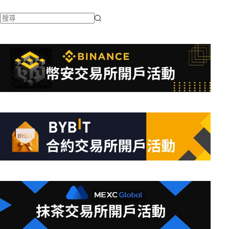
找
不
到
符
合
條
件
的
結
果