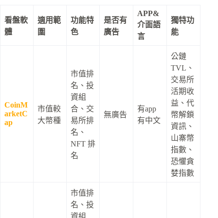
APP&
看盤軟
適用範
功能特
是否有
獨特功
介面語
體
圍
色
廣告
能
言
公鏈
TVL、
市值排
交易所
名、投
活期收
資組
益、代
CoinM
市值較
合、交
有app
arketC
無廣告
幣解鎖
大幣種
易所排
有中文
ap
資訊、
名、
山寨幣
NFT 排
指數、
名
恐懼貪
婪指數
市值排
名、投
資組