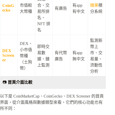
市值較
合、交
有app
糖果
積
CoinG
有廣告
ecko
大幣種
易所排
有中文
分系統
名、
NFT 排
名
監測新
DEX、
即時交
幣上
小市值
DEX
易數
有代幣
有app
市、交
Screen
幣種
據、鏈
廣告
無中文
易量、
er
（土狗
上監測
流動性
幣）
分析
📷
首頁介面比較
以下是 CoinMarketCap、CoinGecko、DEX Screener 的首頁
界面，從介面風格與數據類型來看，它們的核心功能也有
所不同：