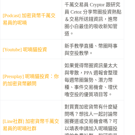
千萬交易員 Cryptor 跟研究
員 Cetoz 分享幣圈投資熱點
[Podcast] 加密貨幣千萬交
＆交易所送錢資訊，進幣
易員的呢喃
圈小白最佳的吸收新知管
道。
新手教學直播、幣圈時事
[Youtube] 呢喃貓投資
與空投教學。
如果覺得幣圈資訊量太大
與零散，PPA 週報會整理
[Pressplay] 呢喃貓投資：你
每週幣圈盤勢、潛力幣
的加密貨幣顧問
種、事件交易機會、埋伏
嚕空投的優質項目等。
對買賣加密貨幣有什麼疑
問嗎？想找人一起討論幣
[Line社群] 加密貨幣千萬交
圈賽道或交易機會嗎？可
易員的呢喃社群
以填表申請加入呢喃貓投