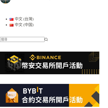
中文 (台灣)
中文 (中国)
找
不
到
符
合
條
件
的
結
果