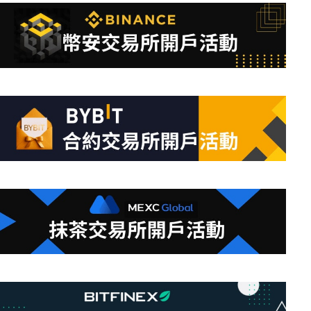
不
到
符
合
條
件
的
結
果