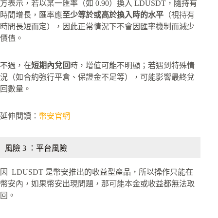
方表示，若以某一匯率（如 0.90）換入 LDUSDT，隨持有
時間增長，匯率應
至少等於或高於換入時的水平
（視持有
時間長短而定），因此正常情況下不會因匯率機制而減少
價值。
不過，在
短期內兌回
時，增值可能不明顯；若遇到特殊情
況（如合約強行平倉、保證金不足等），可能影響最終兌
回數量。
延伸閱讀：
幣安官網
風險 3 ：平台風險
因 LDUSDT 是幣安推出的收益型產品，所以操作只能在
幣安內，如果幣安出現問題，那可能本金或收益都無法取
回。