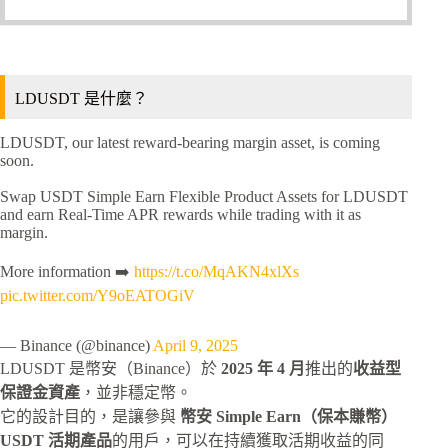
LDUSDT 是什麼？
LDUSDT, our latest reward-bearing margin asset, is coming
soon.
Swap USDT Simple Earn Flexible Product Assets for LDUSDT
and earn Real-Time APR rewards while trading with it as
margin.
More information ➡️
https://t.co/MqAKN4xlXs
pic.twitter.com/Y9oEATOGiV
— Binance (@binance)
April 9, 2025
LDUSDT 是幣安（Binance）於
2025 年 4 月
推出的
收益型
保證金資產
，並非穩定幣。
它的設計目的，是讓參與
幣安 Simple Earn（保本賺幣）
USDT 活期產品
的用戶，可以在持續獲取活期收益的同