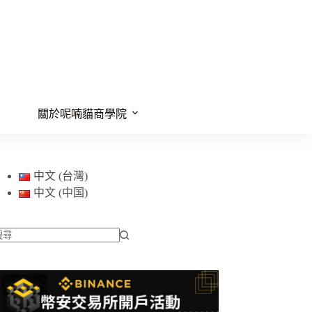
關於呢喃貓商學院
中文 (台灣)
中文 (中国)
找
不
到
符