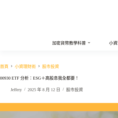
跳
至
主
要
內
容
加密貨幣教學科普
小資
首頁
小資理財術
股市投資
00930 ETF 分析：ESG＋高股息我全都要！
Jeffery
2025 年 8 月 12 日
股市投資