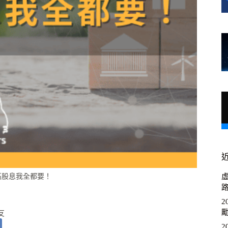
G＋高股息我全都要！
虛
友
2