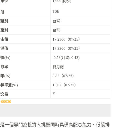
易單位
1,000 股/張
TSE
易所
價幣別
台幣
值幣別
台幣
F市價
17.2300（07/25）
F淨值
17.3300（07/25）
價(%)
-0.58(月均:-0.42)
息頻率
雙月配
率(%)
8.82（07/25）
標準差(%)
13.02（07/25）
Y
資交易
j 00930
 指數」，這是一個專門為投資人挑選同時具備高配息能力、低碳排