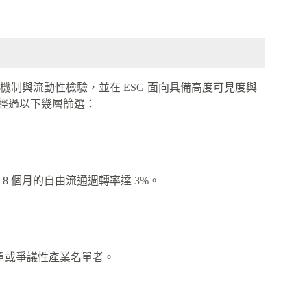
制與流動性檢驗，並在 ESG 面向具備高度可見度與
是經過以下幾層篩選：
有 8 個月的自由流通週轉率達 3%。
名單或爭議性產業名單者。