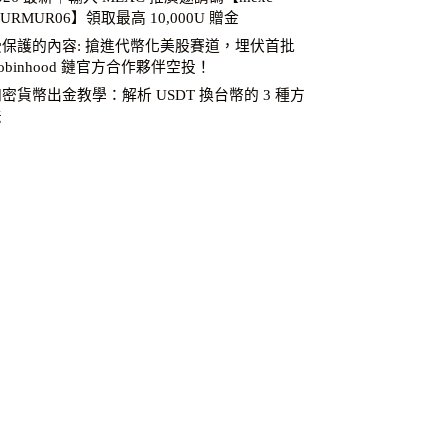
URMUR06】領取最高 10,000U 贈金
受保護的內容: 搶進代幣化美股賽道，埋伏首批
obinhood 鏈官方合作夥伴空投！
密貨幣出金教學：解析 USDT 換台幣的 3 種方
法