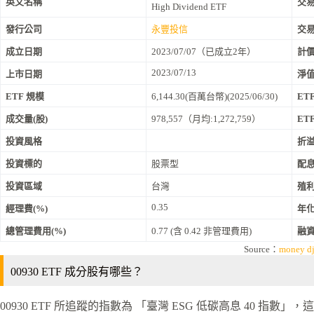
英文名稱
交
High Dividend ETF
發行公司
永豐投信
交
成立日期
2023/07/07（已成立2年）
計
2023/07/13
上市日期
淨
ETF 規模
6,144.30(百萬台幣)(2025/06/30)
ET
成交量(股)
978,557（月均:1,272,759）
ET
投資風格
折溢
投資標的
股票型
配
投資區域
台灣
殖利
0.35
經理費(%)
年化
總管理費用(%)
0.77 (含 0.42 非管理費用)
融
Source：
money d
00930 ETF 成分股有哪些？
00930 ETF 所追蹤的指數為 「臺灣 ESG 低碳高息 40