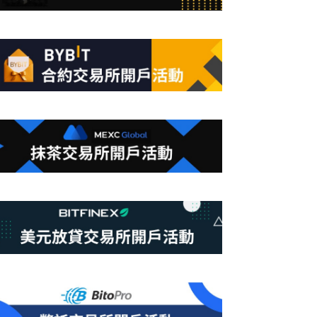
合
條
件
的
結
果