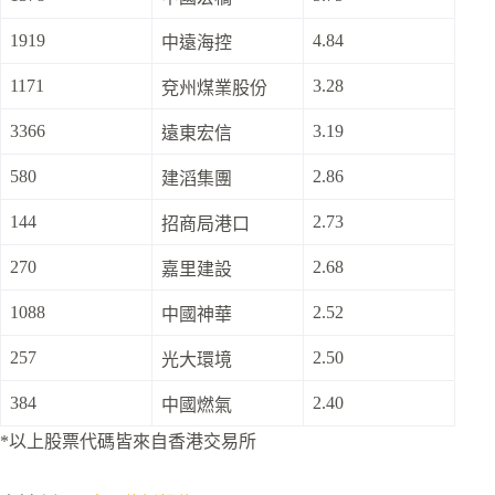
1919
4.84
中遠海控
1171
3.28
兗州煤業股份
3366
3.19
遠東宏信
580
2.86
建滔集團
144
2.73
招商局港口
270
2.68
嘉里建設
1088
2.52
中國神華
257
2.50
光大環境
384
2.40
中國燃氣
*以上股票代碼皆來自香港交易所