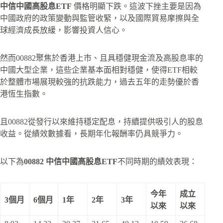
中信中國高股息ETF
價格明顯下跌。這波下挫主要是因為
中國政府的政策變動與監管收緊，以及國際貿易摩擦與全
球經濟成長放緩，影響投資人信心。
然而00882聚焦於香港上市、且具穩健現金流及高股息率的
中國大型企業，這些企業基本面相對穩健，使得ETF相較
於整體市場展現較強的抗跌能力，過去五年的走勢優於香
港恆生指數。
且00882從發行以來維持穩定配息，持續提供吸引人的股息
收益。從績效數據看，長期年化報酬率仍具競爭力。
以下為
00882 中信中國高股息ETF
不同時期的績效表現：
今年
成立
3個月
6個月
1年
2年
3年
以來
以來