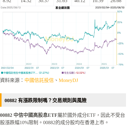
8.92
14.32
30.37
31.65
40.12
10.59
26.68
資料來源：
中國信託投信
、
MoneyDJ
00882 有漲跌限制嗎？交易規則與風險
00882 中信中國高股息ETF
屬於國外成分ETF，因此不受台
股漲跌幅10%限制。00882的成分股均在香港上市。