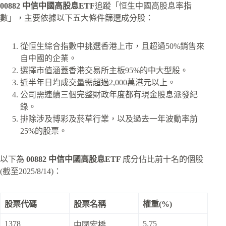
00882 中信中國高股息ETF
追蹤「恒生中國高股息率指
數」，主要依據以下五大條件篩選成分股：
從恒生綜合指數中挑選香港上市，且超過50%銷售來
自中國的企業。
選擇市值涵蓋香港交易所主板95%的中大型股。
近半年日均成交量需超過2,000萬港元以上。
公司需連續三個完整財政年度都有現金股息派發紀
錄。
排除涉及博彩及菸草行業，以及過去一年波動率前
25%的股票。
以下為
00882 中信中國高股息ETF
成分佔比前十名的個股
(截至2025/8/14)：
股票代碼
股票名稱
權重(%)
1378
5.75
中國宏橋