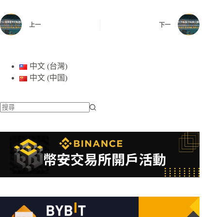
上一
下一
中文 (台灣)
中文 (中国)
找
不
到
符
合
條
件
的
結