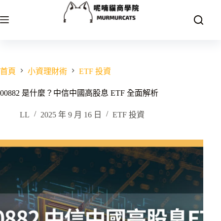
跳
至
主
要
內
容
首頁
小資理財術
ETF 投資
00882 是什麼？中信中國高股息 ETF 全面解析
LL
2025 年 9 月 16 日
ETF 投資