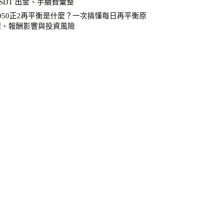
SDT 出金、手續費彙整
0050正2再平衡是什麼？一次搞懂每日再平衡原
理、報酬影響與投資風險