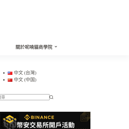
關於呢喃貓商學院
中文 (台灣)
中文 (中国)
找
不
到
符