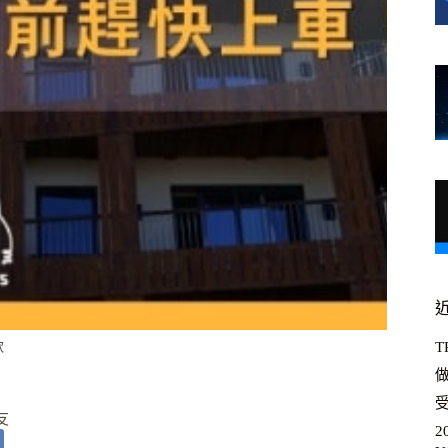
款
T
受
友
2