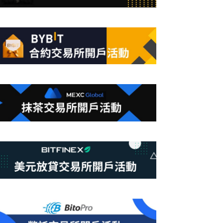
合
條
件
的
結
果