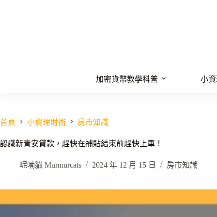
跳
至
主
要
內
容
加密貨幣教學科普
小資
首頁
小資理財術
房市知識
認識新青安貸款，趕快在補貼結束前趕快上車！
呢喃貓 Murmurcats
2024 年 12 月 15 日
房市知識